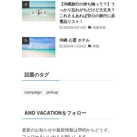
【沖縄旅行の持ち物って？】う
っかり忘れがちだけど大丈夫？
これさえあれば安心の旅行に必
需品リスト！
2023年6月14日
沖縄本島
沖縄 心霊 ホテル
2024年1月24日
沖縄
話題のタグ
campaign
pickup
AND VACATIONをフォロー
更新のお知らせや最新情報はSNSからどうぞ。
フォロー＆いいねもお願いします。