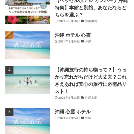
【ベッセルホテル カンパーナ沖縄
特集】本館と別館、あなたならど
ちらを選ぶ？
2024年2月16日
沖縄本島
沖縄 ホテル 心霊
2024年1月24日
沖縄
【沖縄旅行の持ち物って？】うっ
かり忘れがちだけど大丈夫？これ
さえあれば安心の旅行に必需品リ
スト！
2023年6月14日
沖縄本島
沖縄 心霊 ホテル
2024年1月24日
沖縄