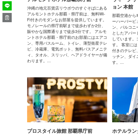
ョン 本館
沖縄の地元百貨店リウボウのすぐそばにある
アルモントホテル那覇・県庁前は、無料Wi-
那覇空港から
Fi付きのモダンなお部屋を提供しています。
ーハーバービ
モノレールの県庁前駅まで徒歩わずか2分、
ン、バルコニ
賑やかな国際通りまで徒歩3分です。 アルモ
としたアパー
ントホテル那覇・県庁前のお部屋にはエアコ
しています。
ン、専用バスルーム、トイレ、薄型衛星テレ
す。 客室には
ビ、冷蔵庫、電気ポット、無料バスアメニテ
付きのテレビ
ィ、タオル、スリッパ、ヘアドライヤーが備
ッチン、ダイ
わります。...
す。...
プロスタイル旅館 那覇県庁前
ホテルラン