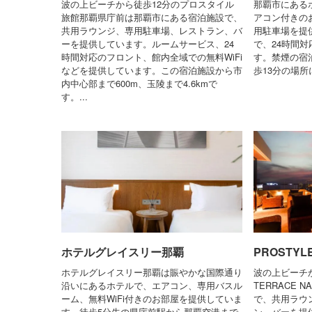
波の上ビーチから徒歩12分のプロスタイル
那覇市にある
旅館那覇県庁前は那覇市にある宿泊施設で、
アコン付きのお
共用ラウンジ、専用駐車場、レストラン、バ
用駐車場を提
ーを提供しています。ルームサービス、24
で、24時間
時間対応のフロント、館内全域での無料WiFi
す。禁煙の宿
などを提供しています。この宿泊施設から市
歩13分の場所
内中心部まで600m、玉陵まで4.6kmで
す。...
ホテルグレイスリー那覇
PROSTYL
ホテルグレイスリー那覇は賑やかな国際通り
波の上ビーチか
沿いにあるホテルで、エアコン、専用バスル
TERRACE
ーム、無料WiFi付きのお部屋を提供していま
で、共用ラウ
す。徒歩5分先の県庁前駅から那覇空港まで
ン、バーを提