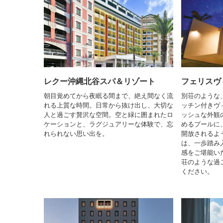
レクー沖縄北谷スパ＆リゾート
フェリスヴ
朝目覚めてから夜眠る間まで、絶え間なく流
別荘のような
れる上質な時間。日常から抜け出し、大切な
ッチン付きヴ
人と過ごす贅沢な空間。空と緑に囲まれたロ
ッシュな外観
ケーションと、ラグジュアリーな体験で、忘
めるプールに
れられない思い出を。
開放されるよ
は、一歩踏み
感をご堪能い
荘のような過
ください。