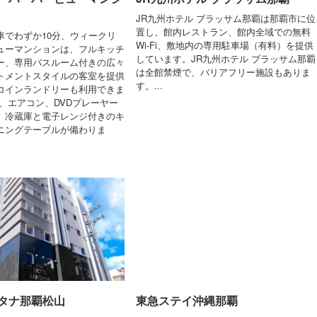
JR九州ホテル ブラッサム那覇は那覇市に位
置し、館内レストラン、館内全域での無料
車でわずか10分、ウィークリ
Wi-Fi、敷地内の専用駐車場（有料）を提供
ューマンションは、フルキッチ
しています。JR九州ホテル ブラッサム那覇
ー、専用バスルーム付きの広々
は全館禁煙で、バリアフリー施設もありま
トメントスタイルの客室を提供
す。...
コインランドリーも利用できま
、エアコン、DVDプレーヤー
、冷蔵庫と電子レンジ付きのキ
ニングテーブルが備わりま
タナ那覇松山
東急ステイ沖縄那覇