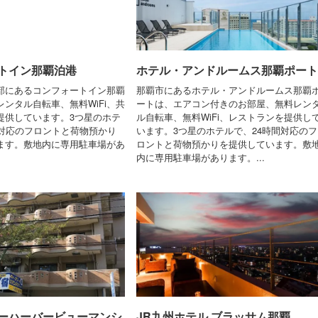
トイン那覇泊港
ホテル・アンドルームス那覇ポート
部にあるコンフォートイン那覇
那覇市にあるホテル・アンドルームス那覇
ンタル自転車、無料WiFi、共
ートは、エアコン付きのお部屋、無料レン
提供しています。3つ星のホテ
ル自転車、無料WiFi、レストランを提供し
間対応のフロントと荷物預かり
います。3つ星のホテルで、24時間対応のフ
ます。敷地内に専用駐車場があ
ロントと荷物預かりを提供しています。敷
内に専用駐車場があります。...
ーハーバービューマンシ
JR九州ホテル ブラッサム那覇