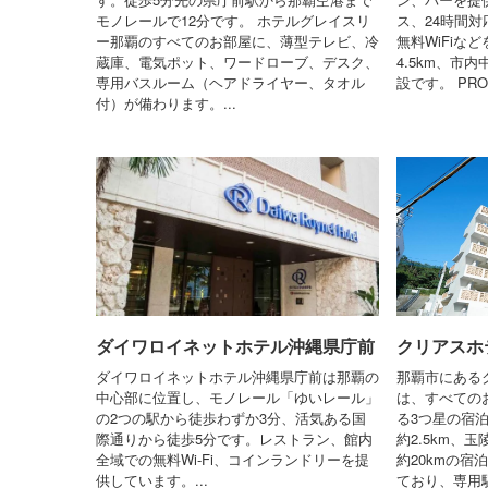
モノレールで12分です。 ホテルグレイスリ
ス、24時間
ー那覇のすべてのお部屋に、薄型テレビ、冷
無料WiFiな
蔵庫、電気ポット、ワードローブ、デスク、
4.5km、市
専用バスルーム（ヘアドライヤー、タオル
設です。 PROS
付）が備わります。...
ダイワロイネットホテル沖縄県庁前
クリアスホ
ダイワロイネットホテル沖縄県庁前は那覇の
那覇市にある
中心部に位置し、モノレール「ゆいレール」
は、すべての
の2つの駅から徒歩わずか3分、活気ある国
る3つ星の宿
際通りから徒歩5分です。レストラン、館内
約2.5km、
全域での無料Wi-Fi、コインランドリーを提
約20kmの宿
供しています。...
ており、専用