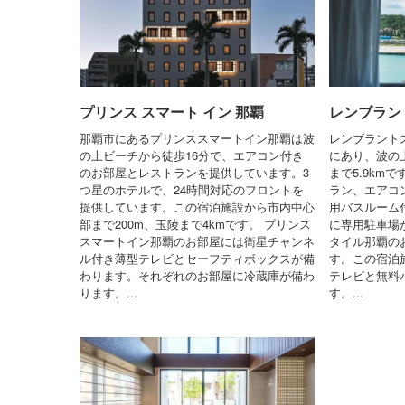
プリンス スマート イン 那覇
レンブラン
那覇市にあるプリンススマートイン那覇は波
レンブラント
の上ビーチから徒歩16分で、エアコン付き
にあり、波の
のお部屋とレストランを提供しています。3
まで5.9km
つ星のホテルで、24時間対応のフロントを
ラン、エアコン
提供しています。この宿泊施設から市内中心
用バスルーム
部まで200m、玉陵まで4kmです。 プリンス
に専用駐車場
スマートイン那覇のお部屋には衛星チャンネ
タイル那覇の
ル付き薄型テレビとセーフティボックスが備
す。この宿泊
わります。それぞれのお部屋に冷蔵庫が備わ
テレビと無料
ります。...
す。...