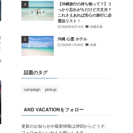
【沖縄旅行の持ち物って？】う
っかり忘れがちだけど大丈夫？
これさえあれば安心の旅行に必
需品リスト！
2023年6月14日
沖縄本島
ポ
沖縄 心霊 ホテル
タ
2024年1月24日
沖縄
て
地
話題のタグ
campaign
pickup
AND VACATIONをフォロー
更新のお知らせや最新情報はSNSからどうぞ。
フォロー＆いいねもお願いします。