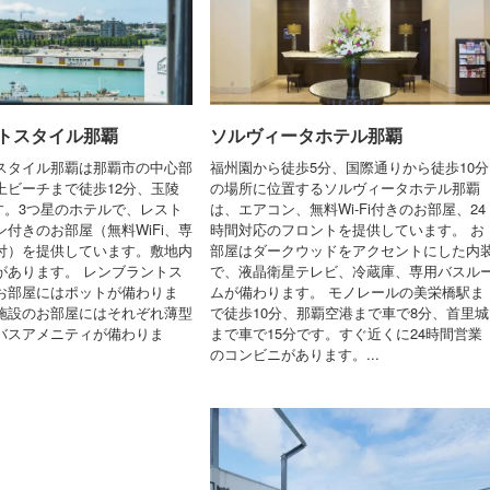
トスタイル那覇
ソルヴィータホテル那覇
スタイル那覇は那覇市の中心部
福州園から徒歩5分、国際通りから徒歩10分
上ビーチまで徒歩12分、玉陵
の場所に位置するソルヴィータホテル那覇
です。3つ星のホテルで、レスト
は、エアコン、無料Wi-Fi付きのお部屋、24
付きのお部屋（無料WiFi、専
時間対応のフロントを提供しています。 お
付）を提供しています。敷地内
部屋はダークウッドをアクセントにした内
があります。 レンブラントス
で、液晶衛星テレビ、冷蔵庫、専用バスル
お部屋にはポットが備わりま
ムが備わります。 モノレールの美栄橋駅ま
施設のお部屋にはそれぞれ薄型
で徒歩10分、那覇空港まで車で8分、首里城
バスアメニティが備わりま
まで車で15分です。すぐ近くに24時間営業
のコンビニがあります。...