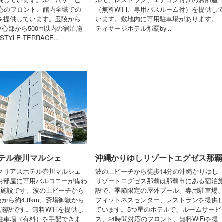
対応のフロント、館内全域での
（無料WiFi、専用バスルーム付）を提供し
どを提供しています。玉陵から
います。敷地内に専用駐車場があります。
内中心部から500m以内の宿泊施
ティサージホテル那覇by...
TYLE TERRACE...
テル壺川マルシェ
沖縄かりゆしリゾートエグゼス那覇
クリアスホテル壺川マルシェ
波の上ビーチから徒歩14分の沖縄かりゆし
お部屋に専用バルコニーが備わ
リゾートエグゼス那覇は那覇市にある宿泊
泊施設です。波の上ビーチから
設で、季節限定の屋外プール、専用駐車場
玉陵から約4.8km、斎場御嶽から
フィットネスセンター、レストランを提供
泊施設です。無料WiFiを提供し
ています。5つ星のホテルで、ルームサービ
駐車場（有料）を手配できま
ス、24時間対応のフロント、無料WiFiを提