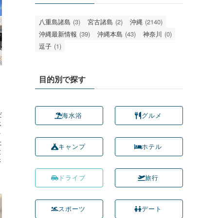
八重島諸島
(3)
宮古諸島
(2)
沖縄
(2140)
沖縄最新情報
(39)
沖縄本島
(43)
神奈川
(0)
逗子
(1)
目的別で探す
・
。
だ
海水浴
グルメ
ス
ト
た
キャンプ
ホテル
と
さ
ドライブ
旅行
スポーツ
デート