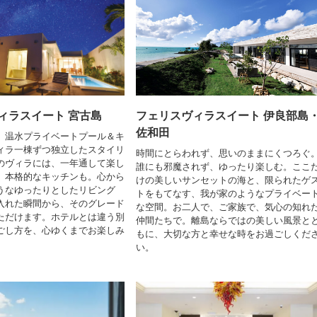
ィラスイート 宮古島
フェリスヴィラスイート 伊良部島
佐和田
、温水プライベートプール＆キ
ィラ一棟ずつ独立したスタイリ
時間にとらわれず、思いのままにくつろぐ
のヴィラには、一年通して楽し
誰にも邪魔されず、ゆったり楽しむ。ここ
、本格的なキッチンも。心から
けの美しいサンセットの海と、限られたゲ
うなゆったりとしたリビング
トをもてなす、我が家のようなプライベー
入れた瞬間から、そのグレード
な空間。お二人で、ご家族で、気心の知れ
ただけます。ホテルとは違う別
仲間たちで。離島ならではの美しい風景と
ごし方を、心ゆくまでお楽しみ
もに、大切な方と幸せな時をお過ごしくだ
い。