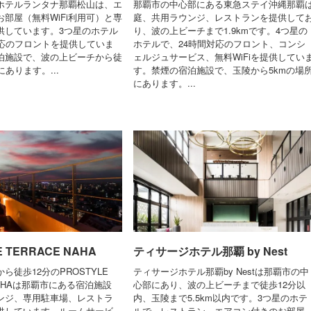
ホテルランタナ那覇松山は、エ
那覇市の中心部にある東急ステイ沖縄那覇
部屋（無料WiFi利用可）と専
庭、共用ラウンジ、レストランを提供して
供しています。3つ星のホテル
り、波の上ビーチまで1.9kmです。4つ星の
対応のフロントを提供していま
ホテルで、24時間対応のフロント、コンシ
泊施設で、波の上ビーチから徒
ェルジュサービス、無料WiFiを提供してい
にあります。...
す。禁煙の宿泊施設で、玉陵から5kmの場
にあります。...
E TERRACE NAHA
ティサージホテル那覇 by Nest
ら徒歩12分のPROSTYLE
ティサージホテル那覇by Nestは那覇市の中
 NAHAは那覇市にある宿泊施設
心部にあり、波の上ビーチまで徒歩12分以
ンジ、専用駐車場、レストラ
内、玉陵まで5.5km以内です。3つ星のホテ
供しています。ルームサービ
ルで、レストラン、エアコン付きのお部屋