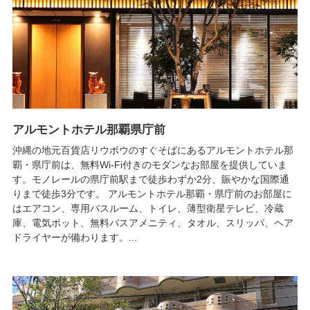
アルモントホテル那覇県庁前
沖縄の地元百貨店リウボウのすぐそばにあるアルモントホテル那
覇・県庁前は、無料Wi-Fi付きのモダンなお部屋を提供していま
す。モノレールの県庁前駅まで徒歩わずか2分、賑やかな国際通
りまで徒歩3分です。 アルモントホテル那覇・県庁前のお部屋に
はエアコン、専用バスルーム、トイレ、薄型衛星テレビ、冷蔵
庫、電気ポット、無料バスアメニティ、タオル、スリッパ、ヘア
ドライヤーが備わります。...