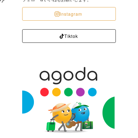
がア
Instagram
Tiktok