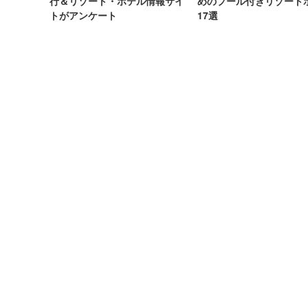
行＆リゾート・ホテル情報サイ
めのプール付きリゾート
トがアンケート
17選