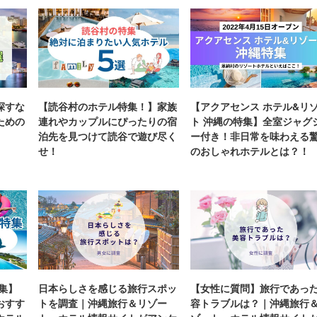
探すな
【読谷村のホテル特集！】家族
【アクアセンス ホテル&リ
ための
連れやカップルにぴったりの宿
ト 沖縄の特集】全室ジャグ
泊先を見つけて読谷で遊び尽く
ー付き！非日常を味わえる
せ！
のおしゃれホテルとは？！
集】
日本らしさを感じる旅行スポッ
【女性に質問】旅行であっ
おすす
トを調査｜沖縄旅行＆リゾー
容トラブルは？｜沖縄旅行