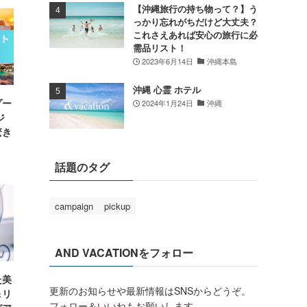
【沖縄旅行の持ち物って？】う
っかり忘れがちだけど大丈夫？
これさえあれば安心の旅行に必
需品リスト！
2023年6月14日
沖縄本島
沖縄 心霊 ホテル
ゾー
2024年1月24日
沖縄
ジ
驚き
話題のタグ
campaign
pickup
AND VACATIONをフォロー
た美
更新のお知らせや最新情報はSNSからどうぞ。
＆リ
フォロー＆いいねもお願いします。