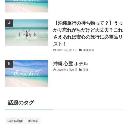
【沖縄旅行の持ち物って？】うっ
かり忘れがちだけど大丈夫？これ
さえあれば安心の旅行に必需品リ
スト！
2023年6月14日
沖縄本島
沖縄 心霊 ホテル
2024年1月24日
沖縄
話題のタグ
campaign
pickup