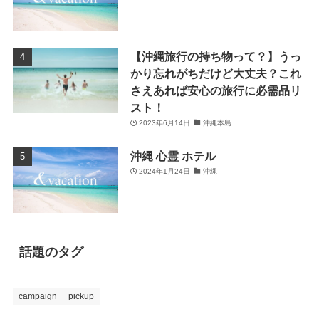
【沖縄旅行の持ち物って？】うっ
かり忘れがちだけど大丈夫？これ
さえあれば安心の旅行に必需品リ
スト！
2023年6月14日
沖縄本島
沖縄 心霊 ホテル
2024年1月24日
沖縄
話題のタグ
campaign
pickup