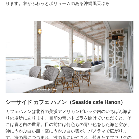
ります。衣がふわっとボリュームのある沖縄風天ぷら...
シーサイド カフェ ハノン（Seaside cafe Hanon）
カフェハノンは北谷の美浜アメリカンビレッジ内のいちばん海よ
りの場所にあります。目印の青いトビラを開けていただくと、そ
こは青と白の世界。目の前には何色もの青い色をした海と空が、
沖にうかぶ白い船・空にうかぶ白い雲が、パノラマで広がりま
す。海の風につつまれ、波の音にいやされ、焼きたてフワサクの