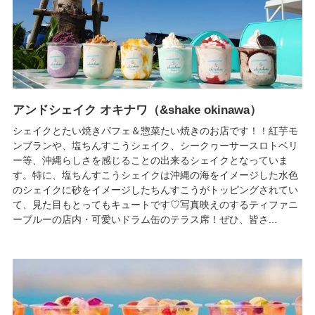
アンドシェイク オキナワ（&shake okinawa）
シェイクとたい焼きパフェ＆惣菜たい焼きのお店です！！紅芋モ
ンブランや、塩ちんすこうシェイク、シークヮーサースロトベリ
ー等、沖縄らしさを感じることの出来るシェイクとなっていま
す。特に、塩ちんすこうシェイクは沖縄の海をイメージした水色
のシェイクに砂をイメージしたちんすこうがトッピングされてい
て、見た目もとってもキュートです♡写真映えのするティファニ
ーブルーの店内・可愛いドラム缶のテラス席！ぜひ、皆さ...