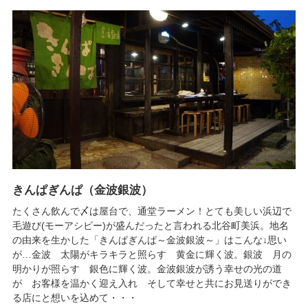
きんぱぎんぱ（金波銀波）
たくさん飲んで〆は屋台で、通堂ラーメン！とても美しい浜辺で
毛遊び(モーアシビー)が盛んだったと言われる北谷町美浜。地名
の由来を生かした「きんぱぎんぱ～金波銀波～」はこんな↓思い
が…金波 太陽がキラキラと照らす 黄金に輝く波。銀波 月の
明かりが照らす 銀色に輝く波。金波銀波が誘う幸せの光の道
が お客様を温かく迎え入れ そして幸せと共にお見送りができ
る店にと想いを込めて・・・