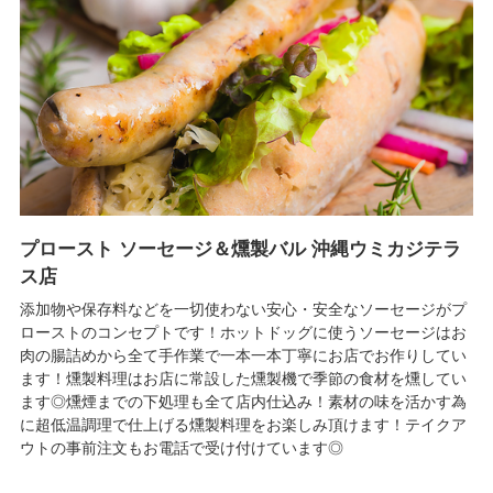
プロースト ソーセージ＆燻製バル 沖縄ウミカジテラ
ス店
添加物や保存料などを一切使わない安心・安全なソーセージがプ
ローストのコンセプトです！ホットドッグに使うソーセージはお
肉の腸詰めから全て手作業で一本一本丁寧にお店でお作りしてい
ます！燻製料理はお店に常設した燻製機で季節の食材を燻してい
ます◎燻煙までの下処理も全て店内仕込み！素材の味を活かす為
に超低温調理で仕上げる燻製料理をお楽しみ頂けます！テイクア
ウトの事前注文もお電話で受け付けています◎