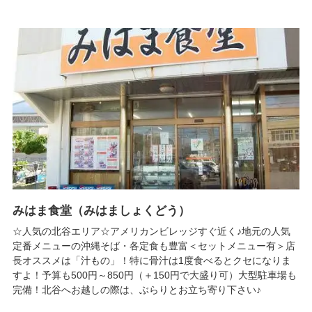
みはま食堂（みはましょくどう）
☆人気の北谷エリア☆アメリカンビレッジすぐ近く♪地元の人気
定番メニューの沖縄そば・各定食も豊富＜セットメニュー有＞店
長オススメは「汁もの」！特に骨汁は1度食べるとクセになりま
すよ！予算も500円～850円（＋150円で大盛り可）大型駐車場も
完備！北谷へお越しの際は、ぶらりとお立ち寄り下さい♪