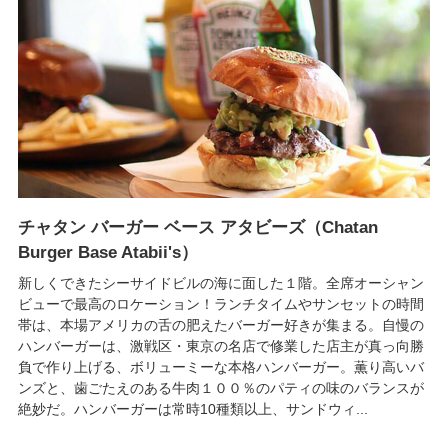
チャタン バーガー ベース アタビーズ（Chatan
Burger Base Atabii's）
新しくできたシーサイドビルの海に面した１階。全席オーシャン
ビューで最高のロケーション！ランチタイムやサンセットの時間
帯は、本場アメリカの舌の肥えたバーガー好きが集まる。自慢の
ハンバーガーは、激戦区・東京の名店で修業した店主が真っ向勝
負で作り上げる、ボリューミーな本格ハンバーガー。薫り高いバ
ンズと、歯ごたえのある牛肉１００％のパティの味のバランスが
絶妙だ。ハンバーガーは常時10種類以上、サンドウィ...