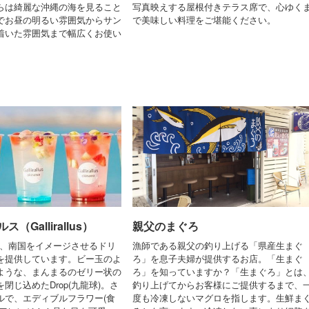
らは綺麗な沖縄の海を見ること
写真映えする屋根付きテラス席で、心ゆく
でお昼の明るい雰囲気からサン
で美味しい料理をご堪能ください。
着いた雰囲気まで幅広くお使い
（Gallirallus）
親父のまぐろ
lusでは、南国をイメージさせるドリ
漁師である親父の釣り上げる「県産生まぐ
を提供しています。ビー玉のよ
ろ」を息子夫婦が提供するお店。「生まぐ
ような、まんまるのゼリー状の
ろ」を知っていますか？「生まぐろ」とは
閉じ込めたDrop(九龍球)。さ
釣り上げてからお客様にご提供するまで、
ルで、エディブルフラワー(食
度も冷凍しないマグロを指します。生鮮ま