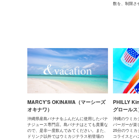
数を、制限さ
MARCY'S OKINAWA（マーシーズ
PHILLY K
オキナワ）
グロールス
沖縄県産島バナナをふんだんに使用したバナ
沖縄のウミカ
ナジュース専門店。島バナナはとても貴重な
バーガーが楽
ので、是非一度飲んでみてください。また、
25分のウミ
ドリンク以外ではウミカジテラス初登場の
コライスとハ