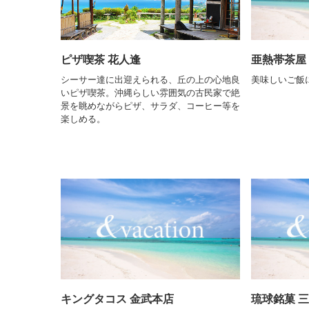
ピザ喫茶 花人逢
亜熱帯茶屋
シーサー達に出迎えられる、丘の上の心地良
美味しいご飯
いピザ喫茶。沖縄らしい雰囲気の古民家で絶
景を眺めながらピザ、サラダ、コーヒー等を
楽しめる。
キングタコス 金武本店
琉球銘菓 