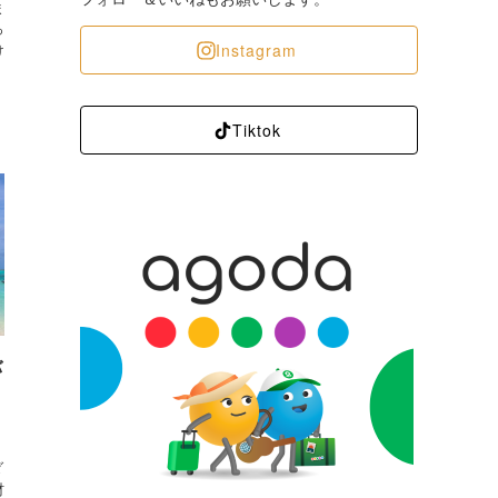
ま
っ
Instagram
け
Tiktok
バ
ォ
ダ
材