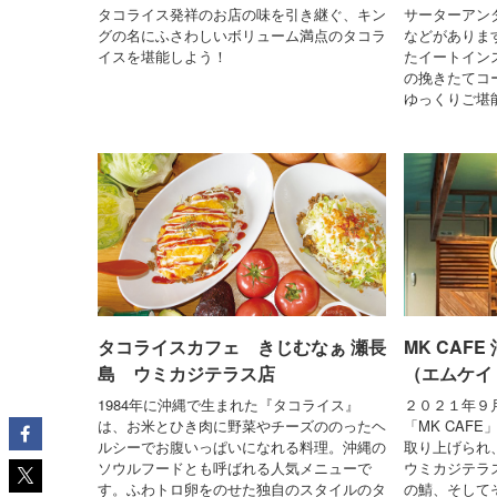
タコライス発祥のお店の味を引き継ぐ、キン
サーターアン
グの名にふさわしいボリューム満点のタコラ
などがありま
イスを堪能しよう！
たイートイン
の挽きたてコ
ゆっくりご堪
タコライスカフェ きじむなぁ 瀬長
MK CAF
島 ウミカジテラス店
（エムケイ
1984年に沖縄で生まれた『タコライス』
２０２１年９
は、お米とひき肉に野菜やチーズののったヘ
「MK CAF
ルシーでお腹いっぱいになれる料理。沖縄の
取り上げられ
ソウルフードとも呼ばれる人気メニューで
ウミカジテラス
す。ふわトロ卵をのせた独自のスタイルのタ
の鯖、そして