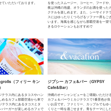
せていただいております。
を使ったスムージー、コーヒー、フードや
夜は沖縄の泡盛、オランダのお酒を使った
クテルを楽しめます。また、シーサイドテ
スにはゆったりくつろげるソファー席もご
います。海風を感じながら那覇空港を一望
きるロケーションもおすすめで
ingrolls（フィリー キン
ジプシー カフェ&バー（GYPSY
）
Cafe&Bar）
ジテラス内にあるタコスやハン
沖縄のオーシャンビューをご堪能いただけ
しめるカフェ那覇空港から車で
カフェ＆バーウミカジテラスで1番景色が良
カジテラス内にあるタコスとタ
いお店です。ファミリー、カップルでもゆ
ンバーガーが楽しめるカフェで
くりと一時を過ごせます。青をテーマにし