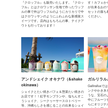
『クロッフル』も販売いたします。『クロッ
す！カフェか
フル』とはクロワッサン生地で作ったワッフ
が出来るおの
ルの事で外はワッフルのようにカリカリで中
セットの落ち
はクロワッサンのようにふわふわな新感覚ス
ください。
イーツです。店内はもちろんの事、テイクア
ウトも行っております！
アンドシェイク オキナワ（&shake
ガルリラルルス
okinawa）
Galliral
ンクやかき氷
シェイクとたい焼きパフェ＆惣菜たい焼きの
うな、宝石の
お店です！！紅芋モンブランや、塩ちんすこ
中にフルーツを
うシェイク、シークヮーサースロトベリー
らにオリジナ
等、沖縄らしさを感じることの出来るシェイ