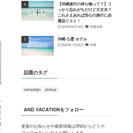
【沖縄旅行の持ち物って？】う
っかり忘れがちだけど大丈夫？
これさえあれば安心の旅行に必
需品リスト！
2023年6月14日
沖縄本島
沖縄 心霊 ホテル
2024年1月24日
沖縄
話題のタグ
campaign
pickup
ー
料
AND VACATIONをフォロー
菜
菜
徴
更新のお知らせや最新情報はSNSからどうぞ。
を
フォロー＆いいねもお願いします。