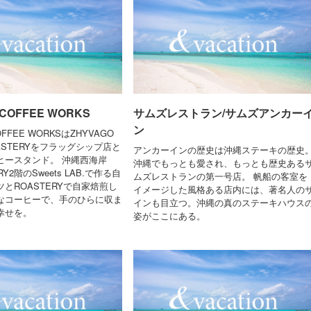
 COFFEE WORKS
サムズレストラン/サムズアンカー
ン
OFFEE WORKSはZHYVAGO
OASTERYをフラッグシップ店と
アンカーインの歴史は沖縄ステーキの歴史
ヒースタンド。 沖縄西海岸
沖縄でもっとも愛され、もっとも歴史ある
Y2階のSweets LAB.で作る自
ムズレストランの第一号店。 帆船の客室を
とROASTERYで自家焙煎し
イメージした風格ある店内には、著名人の
なコーヒーで、手のひらに収ま
インも目立つ。沖縄の真のステーキハウス
幸せを。
姿がここにある。