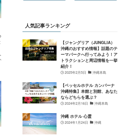
人気記事ランキング
ゆ
と
【ジャングリア（JUNGLIA）
沖縄のおすすめ情報】話題のテ
人
ーマパークへ行ってみよう！ア
か
トラクションと周辺情報を一挙
紹介！
2025年2月5日
沖縄本島
【ベッセルホテル カンパーナ
沖縄特集】本館と別館、あなた
ならどちらを選ぶ？
2024年2月16日
沖縄本島
沖縄 ホテル 心霊
2024年1月24日
沖縄