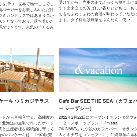
受けてから、専用の釜でふっくら焼き上げ
りを持つ、世界で唯一ここでし
す！出来立ての芳ばしい香りとともに、も
鯖バーガーをお楽しみいただけ
ちもちふわっふわの食感を味わっていただ
ウミカジテラスではあまり見か
ます。タイ料理は野菜をふんだんに使い...
ストとなっており、落ち着いた
事ができます。人気の「くるみ
ケーキ ウミカジテラス
Cafe Bar SEE THE SEA（カフェ
ー シーザシー）
ンドから直輸入する、高純度の
2022年2月22日にオープン！オランダ発ウ
と北海道の生乳で作ったホイッ
ータースポーツブランド『mistral
質と生産者様を継続的に守って
OKINAWA』に併設のカフェバー。 オラン
せのパンケーキは、1日の販売
＆オキナワをコンセプトに、沖縄県産の素