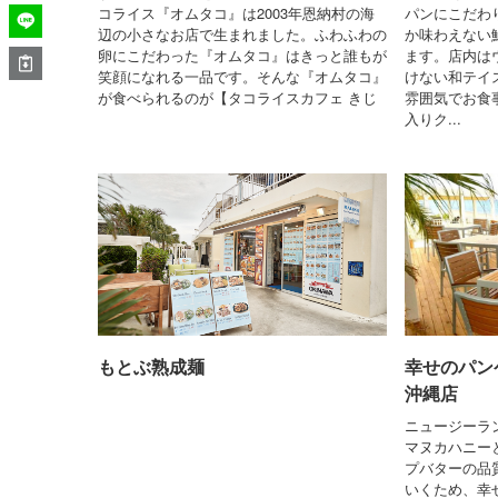
コライス『オムタコ』は2003年恩納村の海
パンにこだわ
辺の小さなお店で生まれました。ふわふわの
か味わえない
卵にこだわった『オムタコ』はきっと誰もが
ます。店内は
笑顔になれる一品です。そんな『オムタコ』
けない和テイ
が食べられるのが【タコライスカフェ きじ
雰囲気でお食
入りク...
もとぶ熟成麺
幸せのパン
沖縄店
ニュージーラ
マヌカハニー
プバターの品
いくため、幸