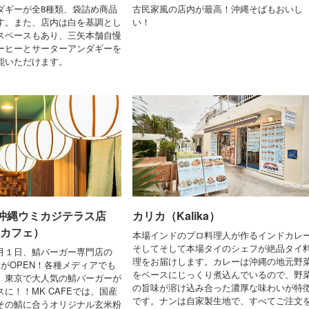
ダギーが全8種類、袋詰め商品
古民家風の店内が最高！沖縄そばもおいし
す。また、店内は白を基調とし
い！
スペースもあり、三矢本舗自慢
ーヒーとサーターアンダギーを
能いただけます。
E 沖縄ウミカジテラス店
カリカ（Kalika）
 カフェ）
本場インドのプロ料理人が作るインドカレ
そしてそして本場タイのシェフが絶品タイ
月１日、鯖バーガー専門店の
理をお届けします。カレーは沖縄の地元野
E」がOPEN！各種メディアでも
をベースにじっくり煮込んでいるので、野
、東京で大人気の鯖バーガーが
の旨味が溶け込み合った濃厚な味わいが特
に！！MK CAFEでは、国産
です。ナンは自家製生地で、すべてご注文
その鯖に合うオリジナル玄米粉