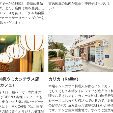
ダギーが全8種類、袋詰め商品
古民家風の店内が最高！沖縄そばもおいし
す。また、店内は白を基調とし
い！
スペースもあり、三矢本舗自慢
ーヒーとサーターアンダギーを
能いただけます。
E 沖縄ウミカジテラス店
カリカ（Kalika）
 カフェ）
本場インドのプロ料理人が作るインドカレ
そしてそして本場タイのシェフが絶品タイ
月１日、鯖バーガー専門店の
理をお届けします。カレーは沖縄の地元野
E」がOPEN！各種メディアでも
をベースにじっくり煮込んでいるので、野
、東京で大人気の鯖バーガーが
の旨味が溶け込み合った濃厚な味わいが特
に！！MK CAFEでは、国産
です。ナンは自家製生地で、すべてご注文
その鯖に合うオリジナル玄米粉