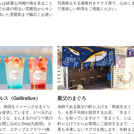
らは綺麗な沖縄の海を見ること
写真映えする屋根付きテラス席で、心ゆく
でお昼の明るい雰囲気からサン
で美味しい料理をご堪能ください。
着いた雰囲気まで幅広くお使い
（Gallirallus）
親父のまぐろ
lusでは、南国をイメージさせるドリ
漁師である親父の釣り上げる「県産生まぐ
を提供しています。ビー玉のよ
ろ」を息子夫婦が提供するお店。「生まぐ
ような、まんまるのゼリー状の
ろ」を知っていますか？「生まぐろ」とは
閉じ込めたDrop(九龍球)。さ
釣り上げてからお客様にご提供するまで、
ルで、エディブルフラワー(食
度も冷凍しないマグロを指します。生鮮ま