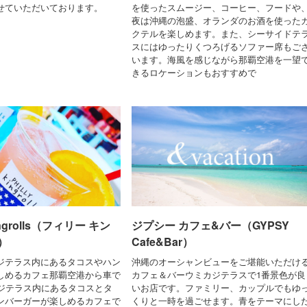
せていただいております。
を使ったスムージー、コーヒー、フードや
夜は沖縄の泡盛、オランダのお酒を使った
クテルを楽しめます。また、シーサイドテ
スにはゆったりくつろげるソファー席もご
います。海風を感じながら那覇空港を一望
きるロケーションもおすすめで
ingrolls（フィリー キン
ジプシー カフェ&バー（GYPSY
）
Cafe&Bar）
ジテラス内にあるタコスやハン
沖縄のオーシャンビューをご堪能いただけ
しめるカフェ那覇空港から車で
カフェ＆バーウミカジテラスで1番景色が良
カジテラス内にあるタコスとタ
いお店です。ファミリー、カップルでもゆ
ンバーガーが楽しめるカフェで
くりと一時を過ごせます。青をテーマにし