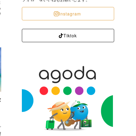
ま
っ
Instagram
け
Tiktok
バ
ォ
ダ
材