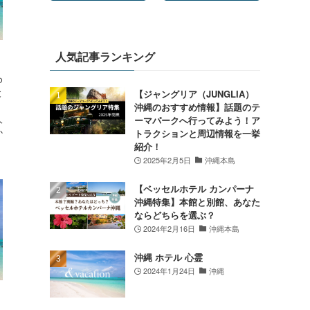
人気記事ランキング
ゆ
と
【ジャングリア（JUNGLIA）
沖縄のおすすめ情報】話題のテ
人
ーマパークへ行ってみよう！ア
か
トラクションと周辺情報を一挙
紹介！
2025年2月5日
沖縄本島
【ベッセルホテル カンパーナ
沖縄特集】本館と別館、あなた
ならどちらを選ぶ？
2024年2月16日
沖縄本島
沖縄 ホテル 心霊
2024年1月24日
沖縄