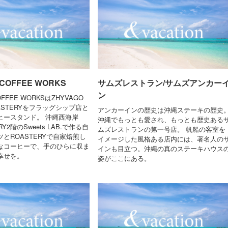
 COFFEE WORKS
サムズレストラン/サムズアンカー
ン
OFFEE WORKSはZHYVAGO
OASTERYをフラッグシップ店と
アンカーインの歴史は沖縄ステーキの歴史
ヒースタンド。 沖縄西海岸
沖縄でもっとも愛され、もっとも歴史ある
Y2階のSweets LAB.で作る自
ムズレストランの第一号店。 帆船の客室を
とROASTERYで自家焙煎し
イメージした風格ある店内には、著名人の
なコーヒーで、手のひらに収ま
インも目立つ。沖縄の真のステーキハウス
幸せを。
姿がここにある。