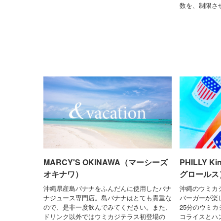
数を、制限さ
MARCY'S OKINAWA（マーシーズ
PHILLY K
オキナワ）
グロールス
沖縄県産島バナナをふんだんに使用したバナ
沖縄のウミカ
ナジュース専門店。島バナナはとても貴重な
バーガーが楽
ので、是非一度飲んでみてください。また、
25分のウミ
ドリンク以外ではウミカジテラス初登場の
コライスとハ