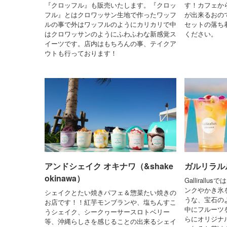
『クロッフル』も販売いたします。『クロッ
す！カフェか
フル』とはクロワッサン生地で作ったワッフ
が出来るおの
ルの事で外はワッフルのようにカリカリで中
セットの落ち
はクロワッサンのようにふわふわな新感覚ス
ください。
イーツです。店内はもちろんの事、テイクア
ウトも行っております！
アンドシェイク オキナワ（&shake
ガルリラルルス
okinawa）
Galliral
ンクやかき氷
シェイクとたい焼きパフェ＆惣菜たい焼きの
うな、宝石の
お店です！！紅芋モンブランや、塩ちんすこ
中にフルーツを
うシェイク、シークヮーサースロトベリー
らにオリジナ
等、沖縄らしさを感じることの出来るシェイ