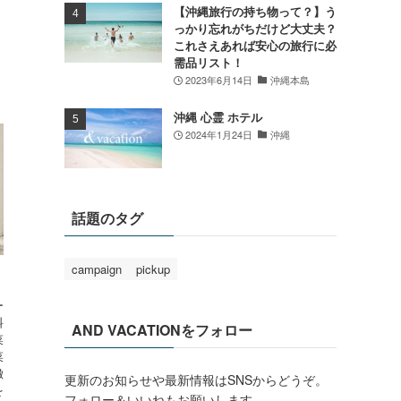
【沖縄旅行の持ち物って？】う
っかり忘れがちだけど大丈夫？
これさえあれば安心の旅行に必
需品リスト！
2023年6月14日
沖縄本島
沖縄 心霊 ホテル
2024年1月24日
沖縄
話題のタグ
campaign
pickup
ー
料
AND VACATIONをフォロー
菜
菜
徴
更新のお知らせや最新情報はSNSからどうぞ。
を
フォロー＆いいねもお願いします。