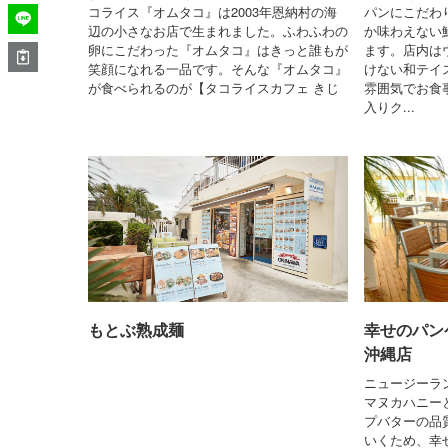
コライス『オムタコ』は2003年恩納村の海
パンにこだわ
辺の小さなお店で生まれました。ふわふわの
か味わえない
卵にこだわった『オムタコ』はきっと誰もが
ます。店内は
笑顔になれる一品です。そんな『オムタコ』
けない和テイ
が食べられるのが【タコライスカフェ きじ
雰囲気でお食
入りク...
もとぶ熟成麺
幸せのパン
沖縄店
ニュージーラ
マヌカハニー
プバターの品
いくため、幸