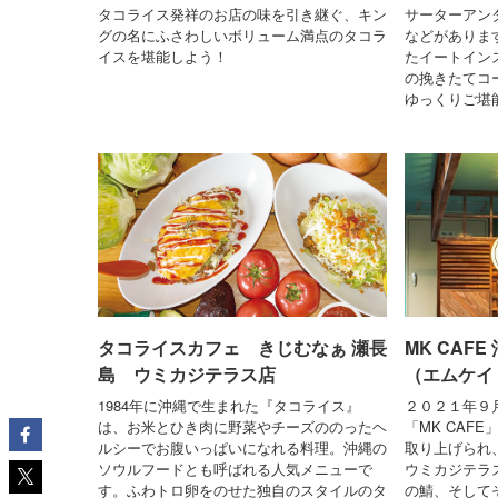
タコライス発祥のお店の味を引き継ぐ、キン
サーターアン
グの名にふさわしいボリューム満点のタコラ
などがありま
イスを堪能しよう！
たイートイン
の挽きたてコ
ゆっくりご堪
タコライスカフェ きじむなぁ 瀬長
MK CAF
島 ウミカジテラス店
（エムケイ
1984年に沖縄で生まれた『タコライス』
２０２１年９
は、お米とひき肉に野菜やチーズののったヘ
「MK CAF
ルシーでお腹いっぱいになれる料理。沖縄の
取り上げられ
ソウルフードとも呼ばれる人気メニューで
ウミカジテラス
す。ふわトロ卵をのせた独自のスタイルのタ
の鯖、そして