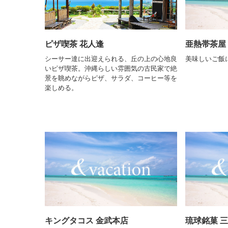
ピザ喫茶 花人逢
亜熱帯茶屋
シーサー達に出迎えられる、丘の上の心地良
美味しいご飯
いピザ喫茶。沖縄らしい雰囲気の古民家で絶
景を眺めながらピザ、サラダ、コーヒー等を
楽しめる。
キングタコス 金武本店
琉球銘菓 