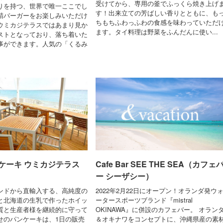
受けてから、専用の釜でふっくら焼き上げ
りを持つ、世界で唯一ここでし
す！出来立ての芳ばしい香りとともに、も
鯖バーガーをお楽しみいただけ
ちもちふわっふわの食感を味わっていただ
ウミカジテラスではあまり見か
ます。タイ料理は野菜をふんだんに使い...
ストとなっており、落ち着いた
事ができます。人気の「くるみ
ケーキ ウミカジテラス
Cafe Bar SEE THE SEA（カフェ
ー シーザシー）
ンドから直輸入する、高純度の
2022年2月22日にオープン！オランダ発ウ
と北海道の生乳で作ったホイッ
ータースポーツブランド『mistral
質と生産者様を継続的に守って
OKINAWA』に併設のカフェバー。 オラン
せのパンケーキは、1日の販売
＆オキナワをコンセプトに、沖縄県産の素