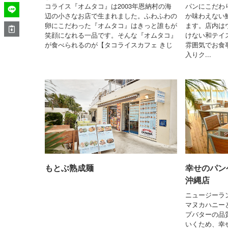
コライス『オムタコ』は2003年恩納村の海
パンにこだわ
辺の小さなお店で生まれました。ふわふわの
か味わえない
卵にこだわった『オムタコ』はきっと誰もが
ます。店内は
笑顔になれる一品です。そんな『オムタコ』
けない和テイ
が食べられるのが【タコライスカフェ きじ
雰囲気でお食
入りク...
もとぶ熟成麺
幸せのパン
沖縄店
ニュージーラ
マヌカハニー
プバターの品
いくため、幸