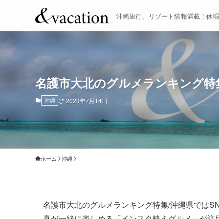
沖縄旅行、リゾート情報満載！休
名護市大北のグルメランキング特
沖縄
2023年7月14日
ホーム
沖縄
名護市大北のグルメランキング特集/沖縄県ではS
真が一緒に楽しめる「インスタ映えグルメ」が注