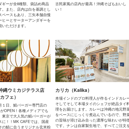
ダギーが全8種類、袋詰め商品
古民家風の店内が最高！沖縄そばもおいし
す。また、店内は白を基調とし
い！
スペースもあり、三矢本舗自慢
ーヒーとサーターアンダギーを
能いただけます。
E 沖縄ウミカジテラス店
カリカ（Kalika）
 カフェ）
本場インドのプロ料理人が作るインドカレ
そしてそして本場タイのシェフが絶品タイ
月１日、鯖バーガー専門店の
理をお届けします。カレーは沖縄の地元野
E」がOPEN！各種メディアでも
をベースにじっくり煮込んでいるので、野
、東京で大人気の鯖バーガーが
の旨味が溶け込み合った濃厚な味わいが特
に！！MK CAFEでは、国産
です。ナンは自家製生地で、すべてご注文
その鯖に合うオリジナル玄米粉