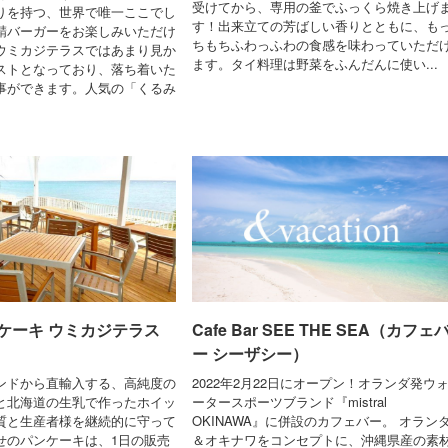
受けてから、専用の釜でふっくら焼き上げ
りを持つ、世界で唯一ここでし
す！出来立ての芳ばしい香りとともに、も
鯖バーガーをお楽しみいただけ
ちもちふわっふわの食感を味わっていただ
ウミカジテラスではあまり見か
ます。タイ料理は野菜をふんだんに使い...
ストとなっており、落ち着いた
事ができます。人気の「くるみ
ケーキ ウミカジテラス
Cafe Bar SEE THE SEA（カフェ
ー シーザシー）
ンドから直輸入する、高純度の
2022年2月22日にオープン！オランダ発ウ
と北海道の生乳で作ったホイッ
ータースポーツブランド『mistral
質と生産者様を継続的に守って
OKINAWA』に併設のカフェバー。 オラン
せのパンケーキは、1日の販売
＆オキナワをコンセプトに、沖縄県産の素