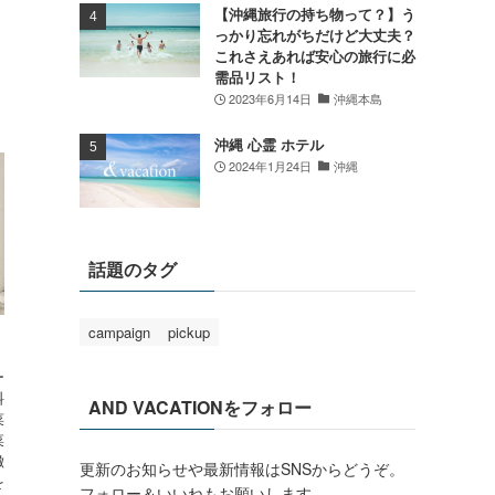
【沖縄旅行の持ち物って？】う
っかり忘れがちだけど大丈夫？
これさえあれば安心の旅行に必
需品リスト！
2023年6月14日
沖縄本島
沖縄 心霊 ホテル
2024年1月24日
沖縄
話題のタグ
campaign
pickup
ー
料
AND VACATIONをフォロー
菜
菜
徴
更新のお知らせや最新情報はSNSからどうぞ。
を
フォロー＆いいねもお願いします。