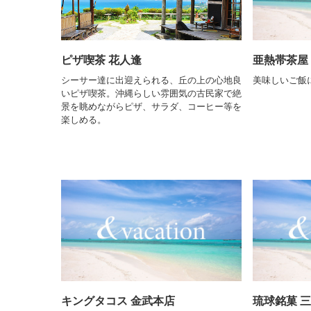
ピザ喫茶 花人逢
亜熱帯茶屋
シーサー達に出迎えられる、丘の上の心地良
美味しいご飯
いピザ喫茶。沖縄らしい雰囲気の古民家で絶
景を眺めながらピザ、サラダ、コーヒー等を
楽しめる。
キングタコス 金武本店
琉球銘菓 