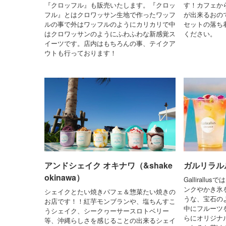
『クロッフル』も販売いたします。『クロッ
す！カフェか
フル』とはクロワッサン生地で作ったワッフ
が出来るおの
ルの事で外はワッフルのようにカリカリで中
セットの落ち
はクロワッサンのようにふわふわな新感覚ス
ください。
イーツです。店内はもちろんの事、テイクア
ウトも行っております！
アンドシェイク オキナワ（&shake
ガルリラルルス
okinawa）
Galliral
ンクやかき氷
シェイクとたい焼きパフェ＆惣菜たい焼きの
うな、宝石の
お店です！！紅芋モンブランや、塩ちんすこ
中にフルーツを
うシェイク、シークヮーサースロトベリー
らにオリジナ
等、沖縄らしさを感じることの出来るシェイ