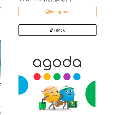
ま
っ
Instagram
け
Tiktok
バ
ォ
ダ
材