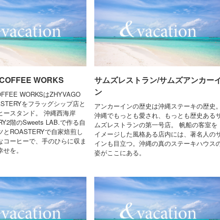
 COFFEE WORKS
サムズレストラン/サムズアンカー
ン
OFFEE WORKSはZHYVAGO
OASTERYをフラッグシップ店と
アンカーインの歴史は沖縄ステーキの歴史
ヒースタンド。 沖縄西海岸
沖縄でもっとも愛され、もっとも歴史ある
Y2階のSweets LAB.で作る自
ムズレストランの第一号店。 帆船の客室を
とROASTERYで自家焙煎し
イメージした風格ある店内には、著名人の
なコーヒーで、手のひらに収ま
インも目立つ。沖縄の真のステーキハウス
幸せを。
姿がここにある。