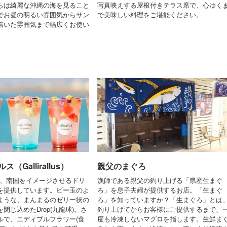
らは綺麗な沖縄の海を見ること
写真映えする屋根付きテラス席で、心ゆく
でお昼の明るい雰囲気からサン
で美味しい料理をご堪能ください。
着いた雰囲気まで幅広くお使い
（Gallirallus）
親父のまぐろ
lusでは、南国をイメージさせるドリ
漁師である親父の釣り上げる「県産生まぐ
を提供しています。ビー玉のよ
ろ」を息子夫婦が提供するお店。「生まぐ
ような、まんまるのゼリー状の
ろ」を知っていますか？「生まぐろ」とは
閉じ込めたDrop(九龍球)。さ
釣り上げてからお客様にご提供するまで、
ルで、エディブルフラワー(食
度も冷凍しないマグロを指します。生鮮ま