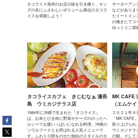
タコライス発祥のお店の味を引き継ぐ、キン
サーターアン
グの名にふさわしいボリューム満点のタコラ
などがありま
イスを堪能しよう！
たイートイン
の挽きたてコ
ゆっくりご堪
タコライスカフェ きじむなぁ 瀬長
MK CAF
島 ウミカジテラス店
（エムケイ
1984年に沖縄で生まれた『タコライス』
２０２１年９
は、お米とひき肉に野菜やチーズののったヘ
「MK CAF
ルシーでお腹いっぱいになれる料理。沖縄の
取り上げられ
ソウルフードとも呼ばれる人気メニューで
ウミカジテラス
す。ふわトロ卵をのせた独自のスタイルのタ
の鯖、そして