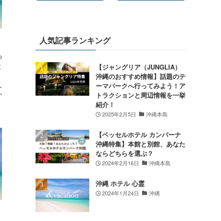
人気記事ランキング
ゆ
と
【ジャングリア（JUNGLIA）
沖縄のおすすめ情報】話題のテ
人
ーマパークへ行ってみよう！ア
か
トラクションと周辺情報を一挙
紹介！
2025年2月5日
沖縄本島
【ベッセルホテル カンパーナ
沖縄特集】本館と別館、あなた
ならどちらを選ぶ？
2024年2月16日
沖縄本島
沖縄 ホテル 心霊
2024年1月24日
沖縄