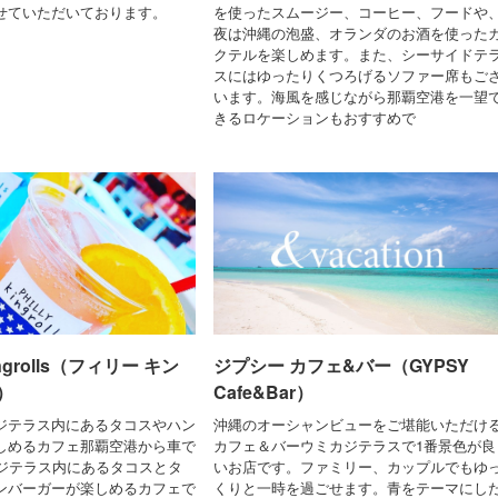
せていただいております。
を使ったスムージー、コーヒー、フードや
夜は沖縄の泡盛、オランダのお酒を使った
クテルを楽しめます。また、シーサイドテ
スにはゆったりくつろげるソファー席もご
います。海風を感じながら那覇空港を一望
きるロケーションもおすすめで
ingrolls（フィリー キン
ジプシー カフェ&バー（GYPSY
）
Cafe&Bar）
ジテラス内にあるタコスやハン
沖縄のオーシャンビューをご堪能いただけ
しめるカフェ那覇空港から車で
カフェ＆バーウミカジテラスで1番景色が良
カジテラス内にあるタコスとタ
いお店です。ファミリー、カップルでもゆ
ンバーガーが楽しめるカフェで
くりと一時を過ごせます。青をテーマにし