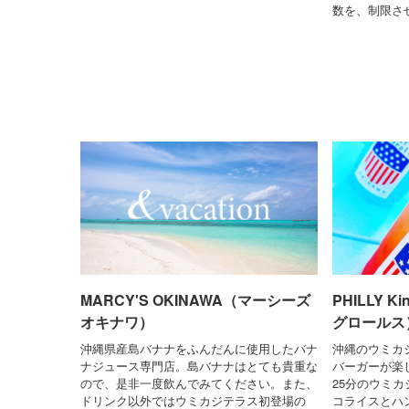
数を、制限さ
MARCY'S OKINAWA（マーシーズ
PHILLY K
オキナワ）
グロールス
沖縄県産島バナナをふんだんに使用したバナ
沖縄のウミカ
ナジュース専門店。島バナナはとても貴重な
バーガーが楽
ので、是非一度飲んでみてください。また、
25分のウミ
ドリンク以外ではウミカジテラス初登場の
コライスとハ