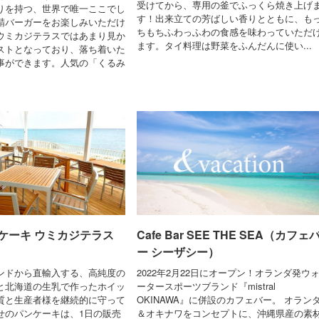
受けてから、専用の釜でふっくら焼き上げ
りを持つ、世界で唯一ここでし
す！出来立ての芳ばしい香りとともに、も
鯖バーガーをお楽しみいただけ
ちもちふわっふわの食感を味わっていただ
ウミカジテラスではあまり見か
ます。タイ料理は野菜をふんだんに使い...
ストとなっており、落ち着いた
事ができます。人気の「くるみ
ケーキ ウミカジテラス
Cafe Bar SEE THE SEA（カフェ
ー シーザシー）
ンドから直輸入する、高純度の
2022年2月22日にオープン！オランダ発ウ
と北海道の生乳で作ったホイッ
ータースポーツブランド『mistral
質と生産者様を継続的に守って
OKINAWA』に併設のカフェバー。 オラン
せのパンケーキは、1日の販売
＆オキナワをコンセプトに、沖縄県産の素