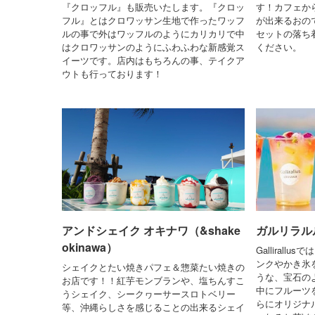
『クロッフル』も販売いたします。『クロッ
す！カフェか
フル』とはクロワッサン生地で作ったワッフ
が出来るおの
ルの事で外はワッフルのようにカリカリで中
セットの落ち
はクロワッサンのようにふわふわな新感覚ス
ください。
イーツです。店内はもちろんの事、テイクア
ウトも行っております！
アンドシェイク オキナワ（&shake
ガルリラルルス
okinawa）
Galliral
ンクやかき氷
シェイクとたい焼きパフェ＆惣菜たい焼きの
うな、宝石の
お店です！！紅芋モンブランや、塩ちんすこ
中にフルーツを
うシェイク、シークヮーサースロトベリー
らにオリジナ
等、沖縄らしさを感じることの出来るシェイ