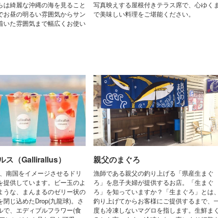
らは綺麗な沖縄の海を見ること
写真映えする屋根付きテラス席で、心ゆく
でお昼の明るい雰囲気からサン
で美味しい料理をご堪能ください。
着いた雰囲気まで幅広くお使い
（Gallirallus）
親父のまぐろ
lusでは、南国をイメージさせるドリ
漁師である親父の釣り上げる「県産生まぐ
を提供しています。ビー玉のよ
ろ」を息子夫婦が提供するお店。「生まぐ
ような、まんまるのゼリー状の
ろ」を知っていますか？「生まぐろ」とは
閉じ込めたDrop(九龍球)。さ
釣り上げてからお客様にご提供するまで、
ルで、エディブルフラワー(食
度も冷凍しないマグロを指します。生鮮ま