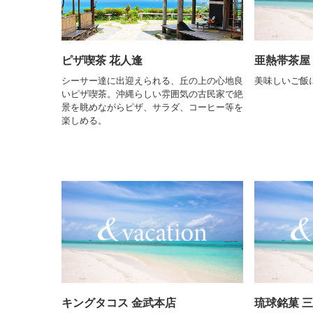
ピザ喫茶 花人逢
亜熱帯茶屋
シーサー達に出迎えられる、丘の上の心地良
美味しいご飯
いピザ喫茶。沖縄らしい雰囲気の古民家で絶
景を眺めながらピザ、サラダ、コーヒー等を
楽しめる。
キングタコス 金武本店
琉球銘菓 