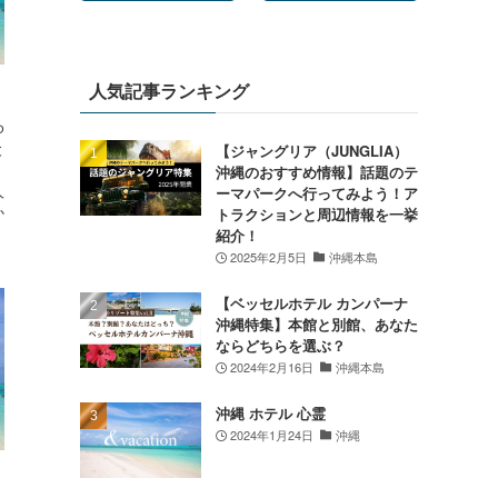
人気記事ランキング
ゆ
と
【ジャングリア（JUNGLIA）
沖縄のおすすめ情報】話題のテ
人
ーマパークへ行ってみよう！ア
か
トラクションと周辺情報を一挙
紹介！
2025年2月5日
沖縄本島
【ベッセルホテル カンパーナ
沖縄特集】本館と別館、あなた
ならどちらを選ぶ？
2024年2月16日
沖縄本島
沖縄 ホテル 心霊
2024年1月24日
沖縄