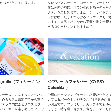
せていただいております。
を使ったスムージー、コーヒー、フードや
夜は沖縄の泡盛、オランダのお酒を使った
クテルを楽しめます。また、シーサイドテ
スにはゆったりくつろげるソファー席もご
います。海風を感じながら那覇空港を一望
きるロケーションもおすすめで
ingrolls（フィリー キン
ジプシー カフェ&バー（GYPSY
）
Cafe&Bar）
ジテラス内にあるタコスやハン
沖縄のオーシャンビューをご堪能いただけ
しめるカフェ那覇空港から車で
カフェ＆バーウミカジテラスで1番景色が良
カジテラス内にあるタコスとタ
いお店です。ファミリー、カップルでもゆ
ンバーガーが楽しめるカフェで
くりと一時を過ごせます。青をテーマにし