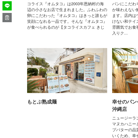
コライス『オムタコ』は2003年恩納村の海
パンにこだわ
辺の小さなお店で生まれました。ふわふわの
か味わえない
卵にこだわった『オムタコ』はきっと誰もが
ます。店内は
笑顔になれる一品です。そんな『オムタコ』
けない和テイ
が食べられるのが【タコライスカフェ きじ
雰囲気でお食
入りク...
もとぶ熟成麺
幸せのパン
沖縄店
ニュージーラ
マヌカハニー
プバターの品
いくため、幸