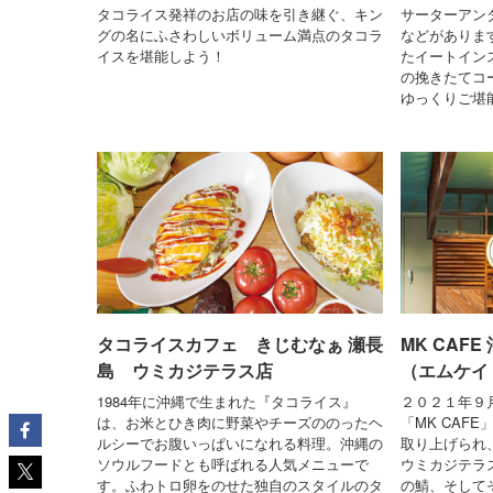
タコライス発祥のお店の味を引き継ぐ、キン
サーターアン
グの名にふさわしいボリューム満点のタコラ
などがありま
イスを堪能しよう！
たイートイン
の挽きたてコ
ゆっくりご堪
タコライスカフェ きじむなぁ 瀬長
MK CAF
島 ウミカジテラス店
（エムケイ
1984年に沖縄で生まれた『タコライス』
２０２１年９
は、お米とひき肉に野菜やチーズののったヘ
「MK CAF
ルシーでお腹いっぱいになれる料理。沖縄の
取り上げられ
ソウルフードとも呼ばれる人気メニューで
ウミカジテラス
す。ふわトロ卵をのせた独自のスタイルのタ
の鯖、そして