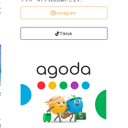
ま
っ
Instagram
け
Tiktok
バ
ォ
ダ
材