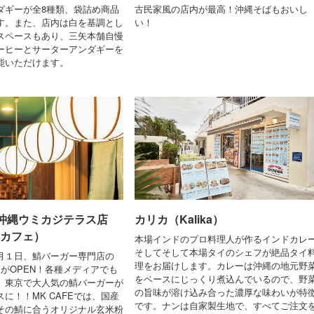
ダギーが全8種類、袋詰め商品
古民家風の店内が最高！沖縄そばもおいし
す。また、店内は白を基調とし
い！
スペースもあり、三矢本舗自慢
ーヒーとサーターアンダギーを
能いただけます。
E 沖縄ウミカジテラス店
カリカ（Kalika）
 カフェ）
本場インドのプロ料理人が作るインドカレ
そしてそして本場タイのシェフが絶品タイ
月１日、鯖バーガー専門店の
理をお届けします。カレーは沖縄の地元野
E」がOPEN！各種メディアでも
をベースにじっくり煮込んでいるので、野
、東京で大人気の鯖バーガーが
の旨味が溶け込み合った濃厚な味わいが特
に！！MK CAFEでは、国産
です。ナンは自家製生地で、すべてご注文
その鯖に合うオリジナル玄米粉