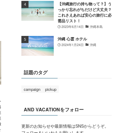
【沖縄旅行の持ち物って？】う
っかり忘れがちだけど大丈夫？
これさえあれば安心の旅行に必
需品リスト！
2023年6月14日
沖縄本島
沖縄 心霊 ホテル
2024年1月24日
沖縄
話題のタグ
campaign
pickup
ー
料
AND VACATIONをフォロー
菜
菜
徴
更新のお知らせや最新情報はSNSからどうぞ。
を
フォロー＆いいねもお願いします。