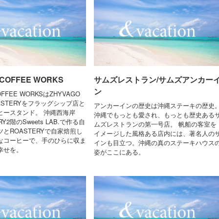
 COFFEE WORKS
サムズレストラン/サムズアンカー
ン
OFFEE WORKSはZHYVAGO
OASTERYをフラッグシップ店と
アンカーインの歴史は沖縄ステーキの歴史
ヒースタンド。 沖縄西海岸
沖縄でもっとも愛され、もっとも歴史ある
Y2階のSweets LAB.で作る自
ムズレストランの第一号店。 帆船の客室を
とROASTERYで自家焙煎し
イメージした風格ある店内には、著名人の
なコーヒーで、手のひらに収ま
インも目立つ。沖縄の真のステーキハウス
幸せを。
姿がここにある。