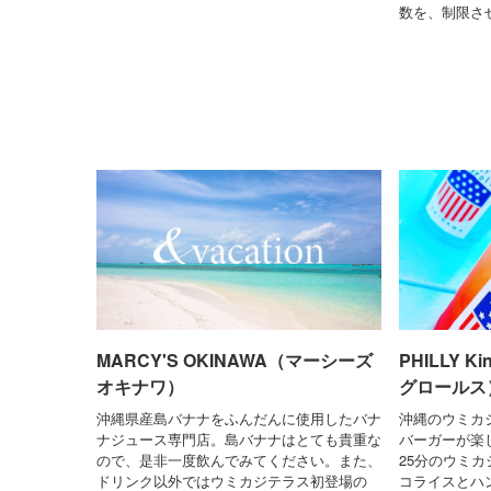
数を、制限さ
MARCY'S OKINAWA（マーシーズ
PHILLY K
オキナワ）
グロールス
沖縄県産島バナナをふんだんに使用したバナ
沖縄のウミカ
ナジュース専門店。島バナナはとても貴重な
バーガーが楽
ので、是非一度飲んでみてください。また、
25分のウミ
ドリンク以外ではウミカジテラス初登場の
コライスとハ