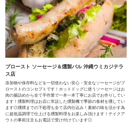
プロースト ソーセージ＆燻製バル 沖縄ウミカジテラ
ス店
添加物や保存料などを一切使わない安心・安全なソーセージがプ
ローストのコンセプトです！ホットドッグに使うソーセージはお
肉の腸詰めから全て手作業で一本一本丁寧にお店でお作りしてい
ます！燻製料理はお店に常設した燻製機で季節の食材を燻してい
ます◎燻煙までの下処理も全て店内仕込み！素材の味を活かす為
に超低温調理で仕上げる燻製料理をお楽しみ頂けます！テイクア
ウトの事前注文もお電話で受け付けています◎