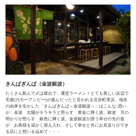
きんぱぎんぱ（金波銀波）
たくさん飲んで〆は屋台で、通堂ラーメン！とても美しい浜辺で
毛遊び(モーアシビー)が盛んだったと言われる北谷町美浜。地名
の由来を生かした「きんぱぎんぱ～金波銀波～」はこんな↓思い
が…金波 太陽がキラキラと照らす 黄金に輝く波。銀波 月の
明かりが照らす 銀色に輝く波。金波銀波が誘う幸せの光の道
が お客様を温かく迎え入れ そして幸せと共にお見送りができ
る店にと想いを込めて・・・