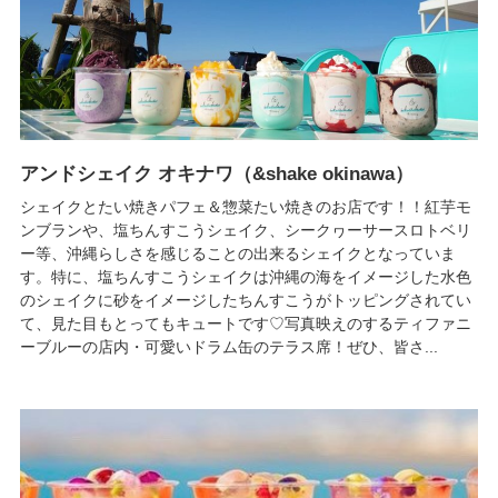
アンドシェイク オキナワ（&shake okinawa）
シェイクとたい焼きパフェ＆惣菜たい焼きのお店です！！紅芋モ
ンブランや、塩ちんすこうシェイク、シークヮーサースロトベリ
ー等、沖縄らしさを感じることの出来るシェイクとなっていま
す。特に、塩ちんすこうシェイクは沖縄の海をイメージした水色
のシェイクに砂をイメージしたちんすこうがトッピングされてい
て、見た目もとってもキュートです♡写真映えのするティファニ
ーブルーの店内・可愛いドラム缶のテラス席！ぜひ、皆さ...