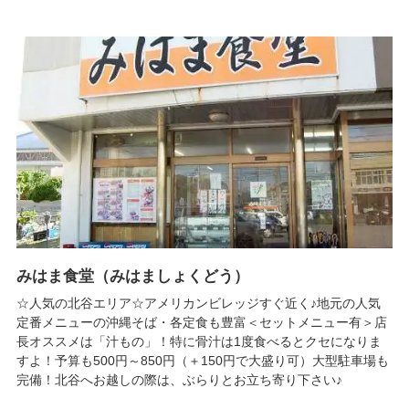
みはま食堂（みはましょくどう）
☆人気の北谷エリア☆アメリカンビレッジすぐ近く♪地元の人気
定番メニューの沖縄そば・各定食も豊富＜セットメニュー有＞店
長オススメは「汁もの」！特に骨汁は1度食べるとクセになりま
すよ！予算も500円～850円（＋150円で大盛り可）大型駐車場も
完備！北谷へお越しの際は、ぶらりとお立ち寄り下さい♪