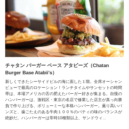
チャタン バーガー ベース アタビーズ（Chatan
Burger Base Atabii's）
新しくできたシーサイドビルの海に面した１階。全席オーシャン
ビューで最高のロケーション！ランチタイムやサンセットの時間
帯は、本場アメリカの舌の肥えたバーガー好きが集まる。自慢の
ハンバーガーは、激戦区・東京の名店で修業した店主が真っ向勝
負で作り上げる、ボリューミーな本格ハンバーガー。薫り高いバ
ンズと、歯ごたえのある牛肉１００％のパティの味のバランスが
絶妙だ。ハンバーガーは常時10種類以上、サンドウィ...