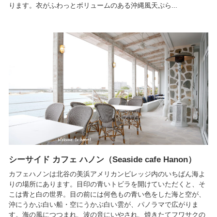
ります。衣がふわっとボリュームのある沖縄風天ぷら...
シーサイド カフェ ハノン（Seaside cafe Hanon）
カフェハノンは北谷の美浜アメリカンビレッジ内のいちばん海よ
りの場所にあります。目印の青いトビラを開けていただくと、そ
こは青と白の世界。目の前には何色もの青い色をした海と空が、
沖にうかぶ白い船・空にうかぶ白い雲が、パノラマで広がりま
す。海の風につつまれ、波の音にいやされ、焼きたてフワサクの