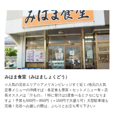
みはま食堂（みはましょくどう）
☆人気の北谷エリア☆アメリカンビレッジすぐ近く♪地元の人気
定番メニューの沖縄そば・各定食も豊富＜セットメニュー有＞店
長オススメは「汁もの」！特に骨汁は1度食べるとクセになりま
すよ！予算も500円～850円（＋150円で大盛り可）大型駐車場も
完備！北谷へお越しの際は、ぶらりとお立ち寄り下さい♪