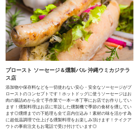
プロースト ソーセージ＆燻製バル 沖縄ウミカジテラ
ス店
添加物や保存料などを一切使わない安心・安全なソーセージがプ
ローストのコンセプトです！ホットドッグに使うソーセージはお
肉の腸詰めから全て手作業で一本一本丁寧にお店でお作りしてい
ます！燻製料理はお店に常設した燻製機で季節の食材を燻してい
ます◎燻煙までの下処理も全て店内仕込み！素材の味を活かす為
に超低温調理で仕上げる燻製料理をお楽しみ頂けます！テイクア
ウトの事前注文もお電話で受け付けています◎