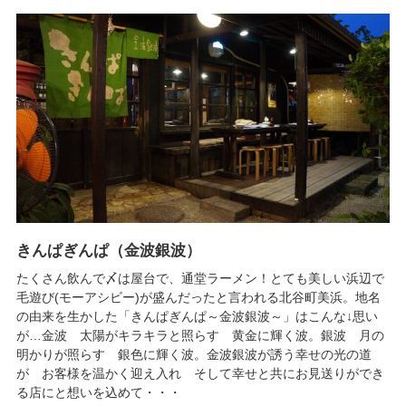
きんぱぎんぱ（金波銀波）
たくさん飲んで〆は屋台で、通堂ラーメン！とても美しい浜辺で
毛遊び(モーアシビー)が盛んだったと言われる北谷町美浜。地名
の由来を生かした「きんぱぎんぱ～金波銀波～」はこんな↓思い
が…金波 太陽がキラキラと照らす 黄金に輝く波。銀波 月の
明かりが照らす 銀色に輝く波。金波銀波が誘う幸せの光の道
が お客様を温かく迎え入れ そして幸せと共にお見送りができ
る店にと想いを込めて・・・