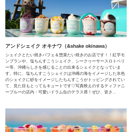
アンドシェイク オキナワ（&shake okinawa）
シェイクとたい焼きパフェ＆惣菜たい焼きのお店です！！紅芋モ
ンブランや、塩ちんすこうシェイク、シークヮーサースロトベリ
ー等、沖縄らしさを感じることの出来るシェイクとなっていま
す。特に、塩ちんすこうシェイクは沖縄の海をイメージした水色
のシェイクに砂をイメージしたちんすこうがトッピングされてい
て、見た目もとってもキュートです♡写真映えのするティファニ
ーブルーの店内・可愛いドラム缶のテラス席！ぜひ、皆さ...