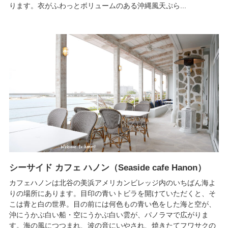
ります。衣がふわっとボリュームのある沖縄風天ぷら...
シーサイド カフェ ハノン（Seaside cafe Hanon）
カフェハノンは北谷の美浜アメリカンビレッジ内のいちばん海よ
りの場所にあります。目印の青いトビラを開けていただくと、そ
こは青と白の世界。目の前には何色もの青い色をした海と空が、
沖にうかぶ白い船・空にうかぶ白い雲が、パノラマで広がりま
す。海の風につつまれ、波の音にいやされ、焼きたてフワサクの