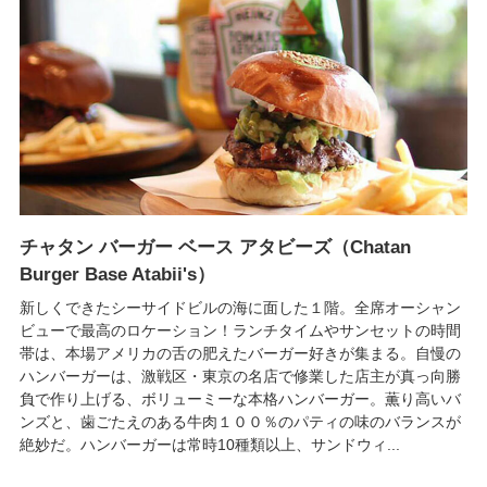
チャタン バーガー ベース アタビーズ（Chatan
Burger Base Atabii's）
新しくできたシーサイドビルの海に面した１階。全席オーシャン
ビューで最高のロケーション！ランチタイムやサンセットの時間
帯は、本場アメリカの舌の肥えたバーガー好きが集まる。自慢の
ハンバーガーは、激戦区・東京の名店で修業した店主が真っ向勝
負で作り上げる、ボリューミーな本格ハンバーガー。薫り高いバ
ンズと、歯ごたえのある牛肉１００％のパティの味のバランスが
絶妙だ。ハンバーガーは常時10種類以上、サンドウィ...