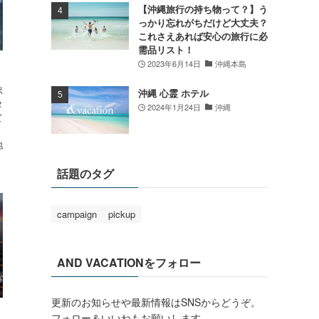
【沖縄旅行の持ち物って？】う
っかり忘れがちだけど大丈夫？
これさえあれば安心の旅行に必
需品リスト！
2023年6月14日
沖縄本島
ポ
沖縄 心霊 ホテル
タ
2024年1月24日
沖縄
て
地
話題のタグ
campaign
pickup
AND VACATIONをフォロー
更新のお知らせや最新情報はSNSからどうぞ。
フォロー＆いいねもお願いします。