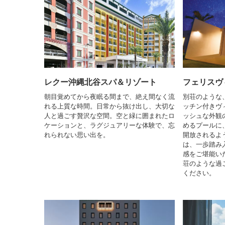
レクー沖縄北谷スパ＆リゾート
フェリスヴ
朝目覚めてから夜眠る間まで、絶え間なく流
別荘のような
れる上質な時間。日常から抜け出し、大切な
ッチン付きヴ
人と過ごす贅沢な空間。空と緑に囲まれたロ
ッシュな外観
ケーションと、ラグジュアリーな体験で、忘
めるプールに
れられない思い出を。
開放されるよ
は、一歩踏み
感をご堪能い
荘のような過
ください。