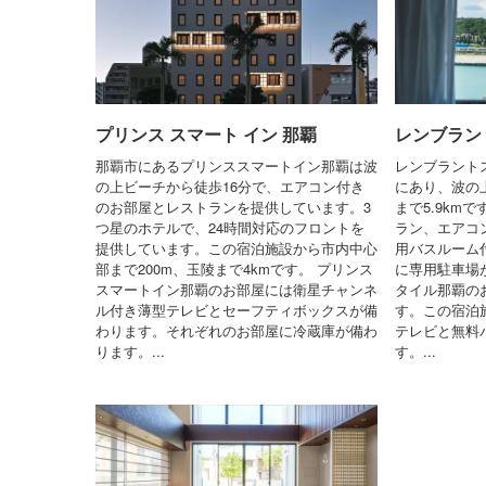
プリンス スマート イン 那覇
レンブラン
那覇市にあるプリンススマートイン那覇は波
レンブラント
の上ビーチから徒歩16分で、エアコン付き
にあり、波の
のお部屋とレストランを提供しています。3
まで5.9km
つ星のホテルで、24時間対応のフロントを
ラン、エアコン
提供しています。この宿泊施設から市内中心
用バスルーム
部まで200m、玉陵まで4kmです。 プリンス
に専用駐車場
スマートイン那覇のお部屋には衛星チャンネ
タイル那覇の
ル付き薄型テレビとセーフティボックスが備
す。この宿泊
わります。それぞれのお部屋に冷蔵庫が備わ
テレビと無料
ります。...
す。...