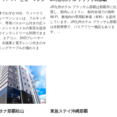
JR九州ホテル ブラッサム那覇は那覇市に位
置し、館内レストラン、館内全域での無料
車でわずか10分、ウィークリ
Wi-Fi、敷地内の専用駐車場（有料）を提供
ューマンションは、フルキッチ
しています。JR九州ホテル ブラッサム那覇
ー、専用バスルーム付きの広々
は全館禁煙で、バリアフリー施設もありま
トメントスタイルの客室を提供
す。...
コインランドリーも利用できま
、エアコン、DVDプレーヤー
、冷蔵庫と電子レンジ付きのキ
ニングテーブルが備わりま
タナ那覇松山
東急ステイ沖縄那覇