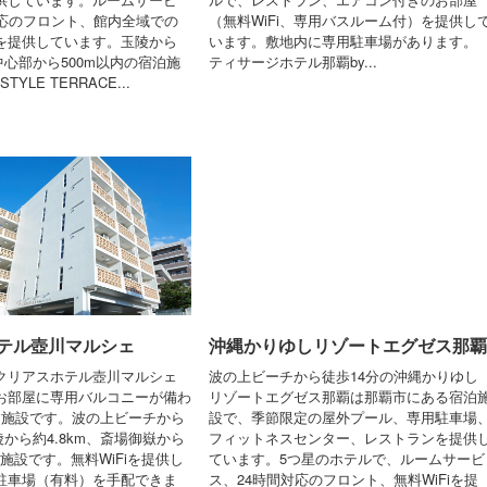
対応のフロント、館内全域での
（無料WiFi、専用バスルーム付）を提供し
どを提供しています。玉陵から
います。敷地内に専用駐車場があります。
内中心部から500m以内の宿泊施
ティサージホテル那覇by...
TYLE TERRACE...
テル壺川マルシェ
沖縄かりゆしリゾートエグゼス那覇
クリアスホテル壺川マルシェ
波の上ビーチから徒歩14分の沖縄かりゆし
お部屋に専用バルコニーが備わ
リゾートエグゼス那覇は那覇市にある宿泊
泊施設です。波の上ビーチから
設で、季節限定の屋外プール、専用駐車場
玉陵から約4.8km、斎場御嶽から
フィットネスセンター、レストランを提供
泊施設です。無料WiFiを提供し
ています。5つ星のホテルで、ルームサービ
駐車場（有料）を手配できま
ス、24時間対応のフロント、無料WiFiを提