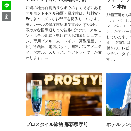
ョン 本館
沖縄の地元百貨店リウボウのすぐそばにある
アルモントホテル那覇・県庁前は、無料Wi-
那覇空港から
Fi付きのモダンなお部屋を提供しています。
ーハーバービ
モノレールの県庁前駅まで徒歩わずか2分、
ン、バルコニ
賑やかな国際通りまで徒歩3分です。 アルモ
としたアパー
ントホテル那覇・県庁前のお部屋にはエアコ
しています。
ン、専用バスルーム、トイレ、薄型衛星テレ
す。 客室には
ビ、冷蔵庫、電気ポット、無料バスアメニテ
付きのテレビ
ィ、タオル、スリッパ、ヘアドライヤーが備
ッチン、ダイ
わります。...
す。...
プロスタイル旅館 那覇県庁前
ホテルラン