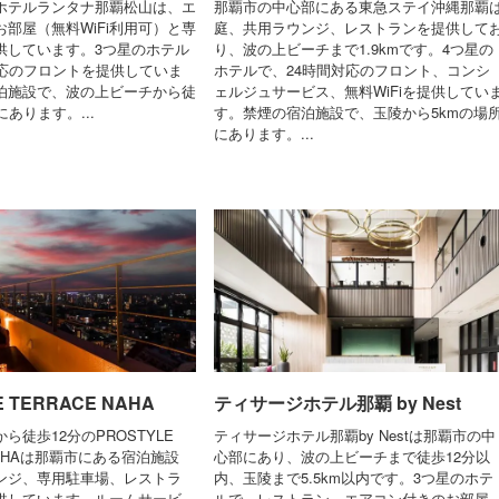
ホテルランタナ那覇松山は、エ
那覇市の中心部にある東急ステイ沖縄那覇
部屋（無料WiFi利用可）と専
庭、共用ラウンジ、レストランを提供して
供しています。3つ星のホテル
り、波の上ビーチまで1.9kmです。4つ星の
対応のフロントを提供していま
ホテルで、24時間対応のフロント、コンシ
泊施設で、波の上ビーチから徒
ェルジュサービス、無料WiFiを提供してい
にあります。...
す。禁煙の宿泊施設で、玉陵から5kmの場
にあります。...
E TERRACE NAHA
ティサージホテル那覇 by Nest
ら徒歩12分のPROSTYLE
ティサージホテル那覇by Nestは那覇市の中
 NAHAは那覇市にある宿泊施設
心部にあり、波の上ビーチまで徒歩12分以
ンジ、専用駐車場、レストラ
内、玉陵まで5.5km以内です。3つ星のホテ
供しています。ルームサービ
ルで、レストラン、エアコン付きのお部屋