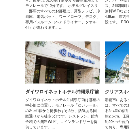
モノレールで12分です。 ホテルグレイスリ
ス、24時間
ー那覇のすべてのお部屋に、薄型テレビ、冷
無料WiFiな
蔵庫、電気ポット、ワードローブ、デスク、
4.5km、市
専用バスルーム（ヘアドライヤー、タオル
設です。 PROS
付）が備わります。...
ダイワロイネットホテル沖縄県庁前
クリアスホ
ダイワロイネットホテル沖縄県庁前は那覇の
那覇市にある
中心部に位置し、モノレール「ゆいレール」
は、すべての
の2つの駅から徒歩わずか3分、活気ある国
る3つ星の宿
際通りから徒歩5分です。レストラン、館内
約2.5km、
全域での無料Wi-Fi、コインランドリーを提
約20kmの宿
供しています。...
ており、専用