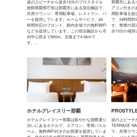
波の上ビーチから徒歩12分のプロスタイル
那覇市にある
旅館那覇県庁前は那覇市にある宿泊施設で、
アコン付きのお
共用ラウンジ、専用駐車場、レストラン、バ
用駐車場を提
ーを提供しています。ルームサービス、24
で、24時間
時間対応のフロント、館内全域での無料WiFi
す。禁煙の宿
などを提供しています。この宿泊施設から市
歩13分の場所
内中心部まで600m、玉陵まで4.6kmで
す。...
ホテルグレイスリー那覇
PROSTYL
ホテルグレイスリー那覇は賑やかな国際通り
波の上ビーチか
沿いにあるホテルで、エアコン、専用バスル
TERRACE
ーム、無料WiFi付きのお部屋を提供していま
で、共用ラウ
す。徒歩5分先の県庁前駅から那覇空港まで
ン、バーを提