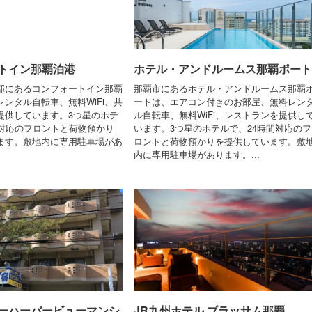
トイン那覇泊港
ホテル・アンドルームス那覇ポート
部にあるコンフォートイン那覇
那覇市にあるホテル・アンドルームス那覇
ンタル自転車、無料WiFi、共
ートは、エアコン付きのお部屋、無料レン
提供しています。3つ星のホテ
ル自転車、無料WiFi、レストランを提供し
間対応のフロントと荷物預かり
います。3つ星のホテルで、24時間対応のフ
ます。敷地内に専用駐車場があ
ロントと荷物預かりを提供しています。敷
内に専用駐車場があります。...
ーハーバービューマンシ
JR九州ホテル ブラッサム那覇