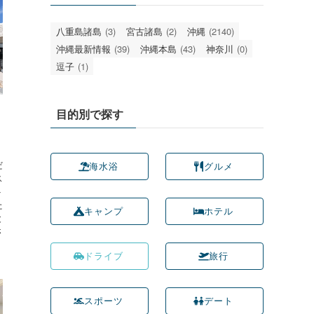
八重島諸島
(3)
宮古諸島
(2)
沖縄
(2140)
沖縄最新情報
(39)
沖縄本島
(43)
神奈川
(0)
逗子
(1)
目的別で探す
・
。
だ
海水浴
グルメ
ス
ト
た
キャンプ
ホテル
と
さ
ドライブ
旅行
スポーツ
デート