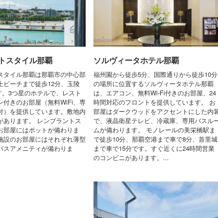
トスタイル那覇
ソルヴィータホテル那覇
スタイル那覇は那覇市の中心部
福州園から徒歩5分、国際通りから徒歩10分
上ビーチまで徒歩12分、玉陵
の場所に位置するソルヴィータホテル那覇
です。3つ星のホテルで、レスト
は、エアコン、無料Wi-Fi付きのお部屋、24
付きのお部屋（無料WiFi、専
時間対応のフロントを提供しています。 お
付）を提供しています。敷地内
部屋はダークウッドをアクセントにした内
があります。 レンブラントス
で、液晶衛星テレビ、冷蔵庫、専用バスル
お部屋にはポットが備わりま
ムが備わります。 モノレールの美栄橋駅ま
施設のお部屋にはそれぞれ薄型
で徒歩10分、那覇空港まで車で8分、首里城
バスアメニティが備わりま
まで車で15分です。すぐ近くに24時間営業
のコンビニがあります。...