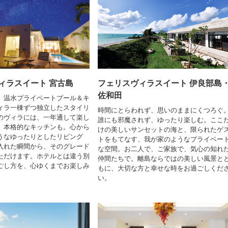
ィラスイート 宮古島
フェリスヴィラスイート 伊良部島
佐和田
、温水プライベートプール＆キ
ィラ一棟ずつ独立したスタイリ
時間にとらわれず、思いのままにくつろぐ
のヴィラには、一年通して楽し
誰にも邪魔されず、ゆったり楽しむ。ここ
、本格的なキッチンも。心から
けの美しいサンセットの海と、限られたゲ
うなゆったりとしたリビング
トをもてなす、我が家のようなプライベー
入れた瞬間から、そのグレード
な空間。お二人で、ご家族で、気心の知れ
ただけます。ホテルとは違う別
仲間たちで。離島ならではの美しい風景と
ごし方を、心ゆくまでお楽しみ
もに、大切な方と幸せな時をお過ごしくだ
い。