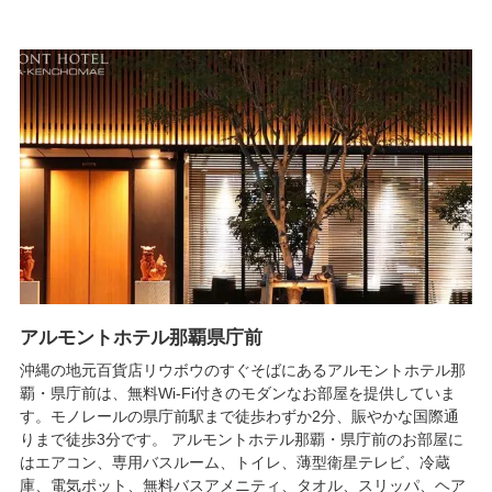
アルモントホテル那覇県庁前
沖縄の地元百貨店リウボウのすぐそばにあるアルモントホテル那
覇・県庁前は、無料Wi-Fi付きのモダンなお部屋を提供していま
す。モノレールの県庁前駅まで徒歩わずか2分、賑やかな国際通
りまで徒歩3分です。 アルモントホテル那覇・県庁前のお部屋に
はエアコン、専用バスルーム、トイレ、薄型衛星テレビ、冷蔵
庫、電気ポット、無料バスアメニティ、タオル、スリッパ、ヘア