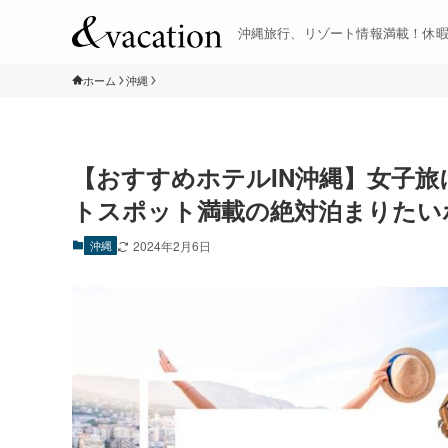
沖縄旅行、リゾート情報満載！休
ホーム
沖縄
【おすすめホテルIN沖縄】女子
トスポット満載の絶対泊まりたいホ
沖縄
2024年2月6日