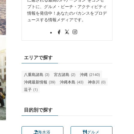
プトに、グルメ・ビーチ・アクティビティ
情報を発信中！あなたのバカンスをプロデ
ュースする情報メディアです。
エリアで探す
八重島諸島
(3)
宮古諸島
(2)
沖縄
(2140)
沖縄最新情報
(39)
沖縄本島
(43)
神奈川
(0)
逗子
(1)
目的別で探す
海水浴
グルメ