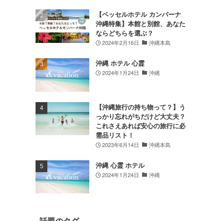
【ベッセルホテル カンパーナ
沖縄特集】本館と別館、あなた
ならどちらを選ぶ？
2024年2月16日
沖縄本島
沖縄 ホテル 心霊
2024年1月24日
沖縄
【沖縄旅行の持ち物って？】う
っかり忘れがちだけど大丈夫？
これさえあれば安心の旅行に必
需品リスト！
2023年6月14日
沖縄本島
沖縄 心霊 ホテル
2024年1月24日
沖縄
話題のタグ