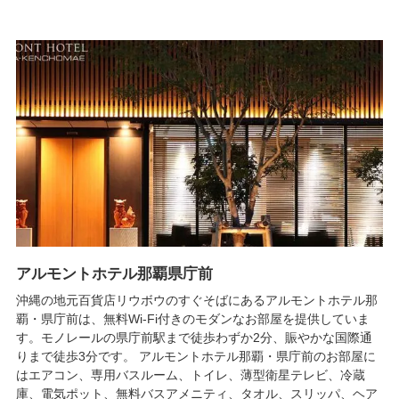
アルモントホテル那覇県庁前
沖縄の地元百貨店リウボウのすぐそばにあるアルモントホテル那
覇・県庁前は、無料Wi-Fi付きのモダンなお部屋を提供していま
す。モノレールの県庁前駅まで徒歩わずか2分、賑やかな国際通
りまで徒歩3分です。 アルモントホテル那覇・県庁前のお部屋に
はエアコン、専用バスルーム、トイレ、薄型衛星テレビ、冷蔵
庫、電気ポット、無料バスアメニティ、タオル、スリッパ、ヘア