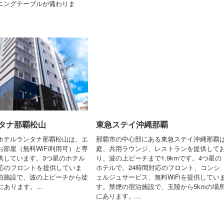
ニングテーブルが備わりま
タナ那覇松山
東急ステイ沖縄那覇
ホテルランタナ那覇松山は、エ
那覇市の中心部にある東急ステイ沖縄那覇
部屋（無料WiFi利用可）と専
庭、共用ラウンジ、レストランを提供して
供しています。3つ星のホテル
り、波の上ビーチまで1.9kmです。4つ星の
対応のフロントを提供していま
ホテルで、24時間対応のフロント、コンシ
泊施設で、波の上ビーチから徒
ェルジュサービス、無料WiFiを提供してい
にあります。...
す。禁煙の宿泊施設で、玉陵から5kmの場
にあります。...