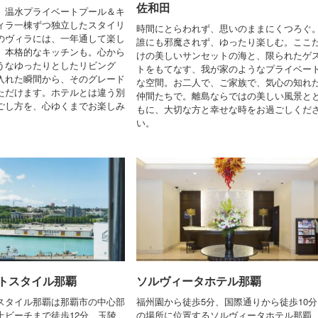
佐和田
、温水プライベートプール＆キ
ィラ一棟ずつ独立したスタイリ
時間にとらわれず、思いのままにくつろぐ
のヴィラには、一年通して楽し
誰にも邪魔されず、ゆったり楽しむ。ここ
、本格的なキッチンも。心から
けの美しいサンセットの海と、限られたゲ
うなゆったりとしたリビング
トをもてなす、我が家のようなプライベー
入れた瞬間から、そのグレード
な空間。お二人で、ご家族で、気心の知れ
ただけます。ホテルとは違う別
仲間たちで。離島ならではの美しい風景と
ごし方を、心ゆくまでお楽しみ
もに、大切な方と幸せな時をお過ごしくだ
い。
トスタイル那覇
ソルヴィータホテル那覇
スタイル那覇は那覇市の中心部
福州園から徒歩5分、国際通りから徒歩10分
上ビーチまで徒歩12分、玉陵
の場所に位置するソルヴィータホテル那覇