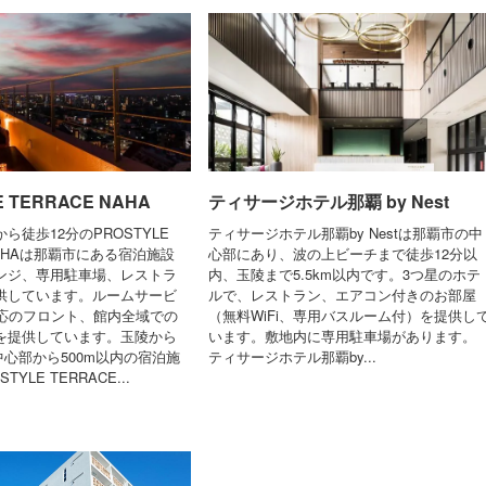
E TERRACE NAHA
ティサージホテル那覇 by Nest
ら徒歩12分のPROSTYLE
ティサージホテル那覇by Nestは那覇市の中
 NAHAは那覇市にある宿泊施設
心部にあり、波の上ビーチまで徒歩12分以
ンジ、専用駐車場、レストラ
内、玉陵まで5.5km以内です。3つ星のホテ
供しています。ルームサービ
ルで、レストラン、エアコン付きのお部屋
対応のフロント、館内全域での
（無料WiFi、専用バスルーム付）を提供し
どを提供しています。玉陵から
います。敷地内に専用駐車場があります。
内中心部から500m以内の宿泊施
ティサージホテル那覇by...
TYLE TERRACE...