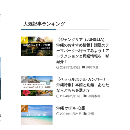
装
ー
人気記事ランキング
【ジャングリア（JUNGLIA）
沖縄のおすすめ情報】話題のテ
ーマパークへ行ってみよう！ア
トラクションと周辺情報を一挙
紹介！
2025年2月5日
沖縄本島
【ベッセルホテル カンパーナ
沖縄特集】本館と別館、あなた
ならどちらを選ぶ？
2024年2月16日
沖縄本島
沖縄 ホテル 心霊
2024年1月24日
沖縄
ポ
タ
て