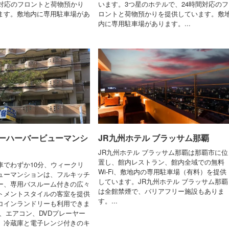
間対応のフロントと荷物預かり
います。3つ星のホテルで、24時間対応のフ
ます。敷地内に専用駐車場があ
ロントと荷物預かりを提供しています。敷
内に専用駐車場があります。...
ーハーバービューマンシ
JR九州ホテル ブラッサム那覇
JR九州ホテル ブラッサム那覇は那覇市に位
置し、館内レストラン、館内全域での無料
車でわずか10分、ウィークリ
Wi-Fi、敷地内の専用駐車場（有料）を提供
ューマンションは、フルキッチ
しています。JR九州ホテル ブラッサム那覇
ー、専用バスルーム付きの広々
は全館禁煙で、バリアフリー施設もありま
トメントスタイルの客室を提供
す。...
コインランドリーも利用できま
、エアコン、DVDプレーヤー
、冷蔵庫と電子レンジ付きのキ