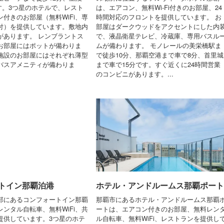
です。3つ星のホテルで、レスト
は、エアコン、無料Wi-Fi付きのお部屋、24
付きのお部屋（無料WiFi、専
時間対応のフロントを提供しています。 お
付）を提供しています。敷地内
部屋はダークウッドをアクセントにした内
があります。 レンブラントス
で、液晶衛星テレビ、冷蔵庫、専用バスル
お部屋にはポットが備わりま
ムが備わります。 モノレールの美栄橋駅ま
施設のお部屋にはそれぞれ薄型
で徒歩10分、那覇空港まで車で8分、首里城
バスアメニティが備わりま
まで車で15分です。すぐ近くに24時間営業
のコンビニがあります。...
トイン那覇泊港
ホテル・アンドルームス那覇ポート
部にあるコンフォートイン那覇
那覇市にあるホテル・アンドルームス那覇
ンタル自転車、無料WiFi、共
ートは、エアコン付きのお部屋、無料レン
提供しています。3つ星のホテ
ル自転車、無料WiFi、レストランを提供し