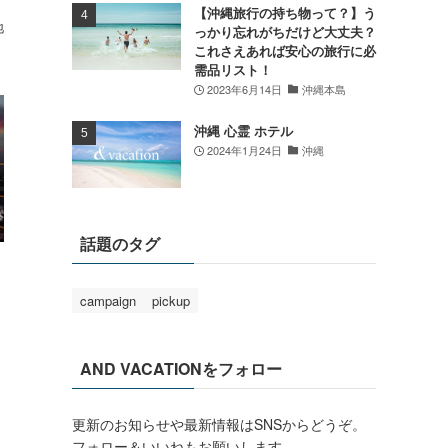
【沖縄旅行の持ち物って？】う
地
っかり忘れがちだけど大丈夫？
これさえあれば安心の旅行に必
需品リスト！
2023年6月14日
沖縄本島
沖縄 心霊 ホテル
2024年1月24日
沖縄
話題のタグ
campaign
pickup
AND VACATIONをフォロー
更新のお知らせや最新情報はSNSからどうぞ。
フォロー＆いいねもお願いします。