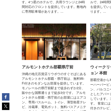
す。4つ星のホテルで、共用ラウンジと24時
ルで、24時
間対応のフロントを提供しています。敷地内
を提供してい
に専用駐車場があります。...
ります。...
アルモントホテル那覇県庁前
ウィークリ
ョン 本館
沖縄の地元百貨店リウボウのすぐそばにある
アルモントホテル那覇・県庁前は、無料Wi-
那覇空港から
Fi付きのモダンなお部屋を提供しています。
ーハーバービ
モノレールの県庁前駅まで徒歩わずか2分、
ン、バルコニ
賑やかな国際通りまで徒歩3分です。 アルモ
としたアパー
ントホテル那覇・県庁前のお部屋にはエアコ
しています。
ン、専用バスルーム、トイレ、薄型衛星テレ
す。 客室には
ビ、冷蔵庫、電気ポット、無料バスアメニテ
付きのテレビ