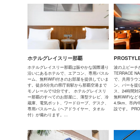
ホテルグレイスリー那覇
PROSTYL
ホテルグレイスリー那覇は賑やかな国際通り
波の上ビーチか
沿いにあるホテルで、エアコン、専用バスル
TERRACE
ーム、無料WiFi付きのお部屋を提供していま
で、共用ラウ
す。徒歩5分先の県庁前駅から那覇空港まで
ン、バーを提
モノレールで12分です。 ホテルグレイスリ
ス、24時間
ー那覇のすべてのお部屋に、薄型テレビ、冷
無料WiFiな
蔵庫、電気ポット、ワードローブ、デスク、
4.5km、市
専用バスルーム（ヘアドライヤー、タオル
設です。 PROS
付）が備わります。...