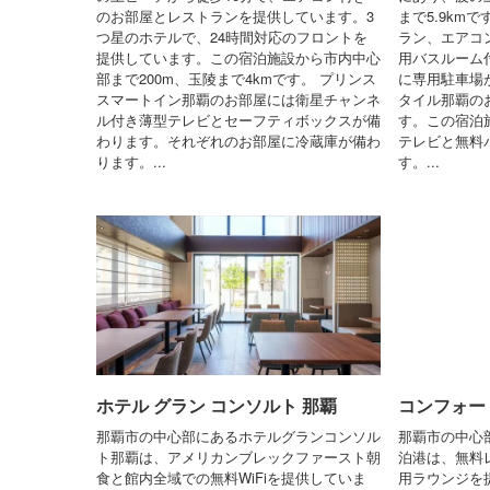
のお部屋とレストランを提供しています。3
まで5.9km
つ星のホテルで、24時間対応のフロントを
ラン、エアコン
提供しています。この宿泊施設から市内中心
用バスルーム
部まで200m、玉陵まで4kmです。 プリンス
に専用駐車場
スマートイン那覇のお部屋には衛星チャンネ
タイル那覇の
ル付き薄型テレビとセーフティボックスが備
す。この宿泊
わります。それぞれのお部屋に冷蔵庫が備わ
テレビと無料
ります。...
す。...
ホテル グラン コンソルト 那覇
コンフォー
那覇市の中心部にあるホテルグランコンソル
那覇市の中心
ト那覇は、アメリカンブレックファースト朝
泊港は、無料レ
食と館内全域での無料WiFiを提供していま
用ラウンジを