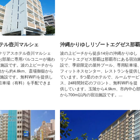
テル壺川マルシェ
沖縄かりゆしリゾートエグゼス那覇
クリアスホテル壺川マルシェ
波の上ビーチから徒歩14分の沖縄かりゆし
お部屋に専用バルコニーが備わ
リゾートエグゼス那覇は那覇市にある宿泊
泊施設です。波の上ビーチから
設で、季節限定の屋外プール、専用駐車場
玉陵から約4.8km、斎場御嶽から
フィットネスセンター、レストランを提供
泊施設です。無料WiFiを提供し
ています。5つ星のホテルで、ルームサービ
駐車場（有料）を手配できま
ス、24時間対応のフロント、無料WiFiを提
供しています。玉陵から4.9km、市内中心
から700m以内の宿泊施設です。...