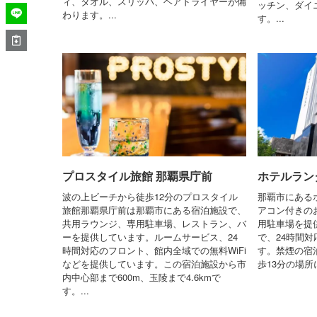
ィ、タオル、スリッパ、ヘアドライヤーが備
ッチン、ダイ
わります。...
す。...
プロスタイル旅館 那覇県庁前
ホテルラン
波の上ビーチから徒歩12分のプロスタイル
那覇市にある
旅館那覇県庁前は那覇市にある宿泊施設で、
アコン付きのお
共用ラウンジ、専用駐車場、レストラン、バ
用駐車場を提
ーを提供しています。ルームサービス、24
で、24時間
時間対応のフロント、館内全域での無料WiFi
す。禁煙の宿
などを提供しています。この宿泊施設から市
歩13分の場所
内中心部まで600m、玉陵まで4.6kmで
す。...