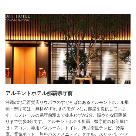
アルモントホテル那覇県庁前
沖縄の地元百貨店リウボウのすぐそばにあるアルモントホテル那
覇・県庁前は、無料Wi-Fi付きのモダンなお部屋を提供していま
す。モノレールの県庁前駅まで徒歩わずか2分、賑やかな国際通
りまで徒歩3分です。 アルモントホテル那覇・県庁前のお部屋に
はエアコン、専用バスルーム、トイレ、薄型衛星テレビ、冷蔵
庫、電気ポット、無料バスアメニティ、タオル、スリッパ、ヘア