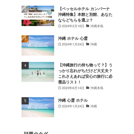
【ベッセルホテル カンパーナ
沖縄特集】本館と別館、あなた
ならどちらを選ぶ？
2024年2月16日
沖縄本島
沖縄 ホテル 心霊
2024年1月24日
沖縄
【沖縄旅行の持ち物って？】う
っかり忘れがちだけど大丈夫？
これさえあれば安心の旅行に必
需品リスト！
2023年6月14日
沖縄本島
沖縄 心霊 ホテル
2024年1月24日
沖縄
話題のタグ