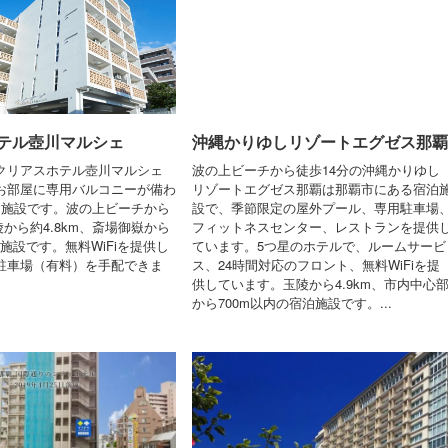
テル壺川マルシェ
沖縄かりゆしリゾートエグゼス那覇
クリアスホテル壺川マルシェ
波の上ビーチから徒歩14分の沖縄かりゆし
お部屋に専用バルコニーが備わ
リゾートエグゼス那覇は那覇市にある宿泊
泊施設です。波の上ビーチから
設で、季節限定の屋外プール、専用駐車場
玉陵から約4.8km、斎場御嶽から
フィットネスセンター、レストランを提供
泊施設です。無料WiFiを提供し
ています。5つ星のホテルで、ルームサービ
駐車場（有料）を手配できま
ス、24時間対応のフロント、無料WiFiを提
供しています。玉陵から4.9km、市内中心
から700m以内の宿泊施設です。...