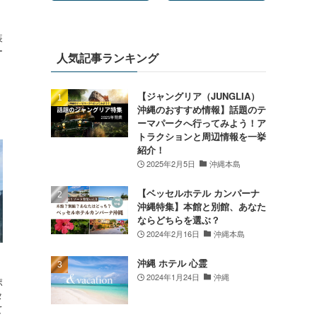
装
ー
人気記事ランキング
【ジャングリア（JUNGLIA）
沖縄のおすすめ情報】話題のテ
ーマパークへ行ってみよう！ア
トラクションと周辺情報を一挙
紹介！
2025年2月5日
沖縄本島
【ベッセルホテル カンパーナ
沖縄特集】本館と別館、あなた
ならどちらを選ぶ？
2024年2月16日
沖縄本島
沖縄 ホテル 心霊
2024年1月24日
沖縄
ポ
タ
て