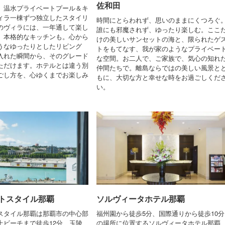
佐和田
、温水プライベートプール＆キ
ィラ一棟ずつ独立したスタイリ
時間にとらわれず、思いのままにくつろぐ
のヴィラには、一年通して楽し
誰にも邪魔されず、ゆったり楽しむ。ここ
、本格的なキッチンも。心から
けの美しいサンセットの海と、限られたゲ
うなゆったりとしたリビング
トをもてなす、我が家のようなプライベー
入れた瞬間から、そのグレード
な空間。お二人で、ご家族で、気心の知れ
ただけます。ホテルとは違う別
仲間たちで。離島ならではの美しい風景と
ごし方を、心ゆくまでお楽しみ
もに、大切な方と幸せな時をお過ごしくだ
い。
トスタイル那覇
ソルヴィータホテル那覇
スタイル那覇は那覇市の中心部
福州園から徒歩5分、国際通りから徒歩10分
上ビーチまで徒歩12分、玉陵
の場所に位置するソルヴィータホテル那覇