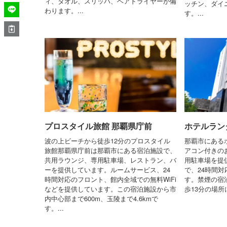
ィ、タオル、スリッパ、ヘアドライヤーが備
ッチン、ダイ
わります。...
す。...
プロスタイル旅館 那覇県庁前
ホテルラン
波の上ビーチから徒歩12分のプロスタイル
那覇市にある
旅館那覇県庁前は那覇市にある宿泊施設で、
アコン付きのお
共用ラウンジ、専用駐車場、レストラン、バ
用駐車場を提
ーを提供しています。ルームサービス、24
で、24時間
時間対応のフロント、館内全域での無料WiFi
す。禁煙の宿
などを提供しています。この宿泊施設から市
歩13分の場所
内中心部まで600m、玉陵まで4.6kmで
す。...