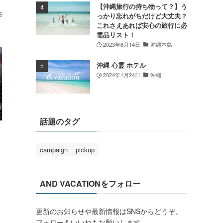
【沖縄旅行の持ち物って？】う
地
っかり忘れがちだけど大丈夫？
これさえあれば安心の旅行に必
需品リスト！
2023年6月14日
沖縄本島
沖縄 心霊 ホテル
2024年1月24日
沖縄
話題のタグ
campaign
pickup
AND VACATIONをフォロー
更新のお知らせや最新情報はSNSからどうぞ。
フォロー＆いいねもお願いします。