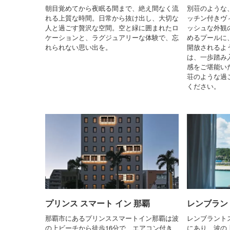
朝目覚めてから夜眠る間まで、絶え間なく流
別荘のような
れる上質な時間。日常から抜け出し、大切な
ッチン付きヴ
人と過ごす贅沢な空間。空と緑に囲まれたロ
ッシュな外観
ケーションと、ラグジュアリーな体験で、忘
めるプールに
れられない思い出を。
開放されるよ
は、一歩踏み
感をご堪能い
荘のような過
ください。
プリンス スマート イン 那覇
レンブラン
那覇市にあるプリンススマートイン那覇は波
レンブラント
の上ビーチから徒歩16分で、エアコン付き
にあり、波の