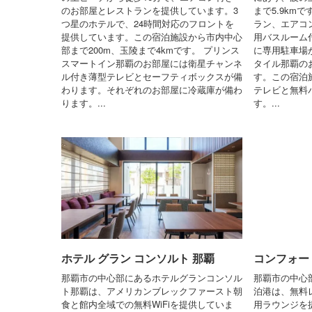
のお部屋とレストランを提供しています。3
まで5.9km
つ星のホテルで、24時間対応のフロントを
ラン、エアコン
提供しています。この宿泊施設から市内中心
用バスルーム
部まで200m、玉陵まで4kmです。 プリンス
に専用駐車場
スマートイン那覇のお部屋には衛星チャンネ
タイル那覇の
ル付き薄型テレビとセーフティボックスが備
す。この宿泊
わります。それぞれのお部屋に冷蔵庫が備わ
テレビと無料
ります。...
す。...
ホテル グラン コンソルト 那覇
コンフォー
那覇市の中心部にあるホテルグランコンソル
那覇市の中心
ト那覇は、アメリカンブレックファースト朝
泊港は、無料レ
食と館内全域での無料WiFiを提供していま
用ラウンジを