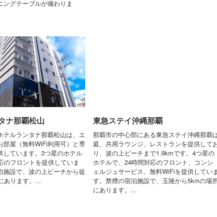
ニングテーブルが備わりま
タナ那覇松山
東急ステイ沖縄那覇
ホテルランタナ那覇松山は、エ
那覇市の中心部にある東急ステイ沖縄那覇
部屋（無料WiFi利用可）と専
庭、共用ラウンジ、レストランを提供して
供しています。3つ星のホテル
り、波の上ビーチまで1.9kmです。4つ星の
対応のフロントを提供していま
ホテルで、24時間対応のフロント、コンシ
泊施設で、波の上ビーチから徒
ェルジュサービス、無料WiFiを提供してい
にあります。...
す。禁煙の宿泊施設で、玉陵から5kmの場
にあります。...