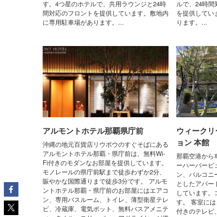
す。4つ星のホテルで、共用ラウンジと24時
ルで、24時
間対応のフロントを提供しています。敷地内
を提供してい
に専用駐車場があります。...
ります。...
アルモントホテル那覇県庁前
ウィークリ
ョン 本館
沖縄の地元百貨店リウボウのすぐそばにある
アルモントホテル那覇・県庁前は、無料Wi-
那覇空港から
Fi付きのモダンなお部屋を提供しています。
ーハーバービ
モノレールの県庁前駅まで徒歩わずか2分、
ン、バルコニ
賑やかな国際通りまで徒歩3分です。 アルモ
としたアパー
ントホテル那覇・県庁前のお部屋にはエアコ
しています。
ン、専用バスルーム、トイレ、薄型衛星テレ
す。 客室には
ビ、冷蔵庫、電気ポット、無料バスアメニテ
付きのテレビ