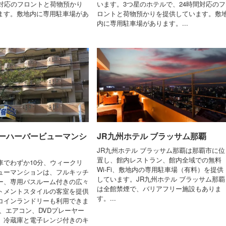
間対応のフロントと荷物預かり
います。3つ星のホテルで、24時間対応のフ
ます。敷地内に専用駐車場があ
ロントと荷物預かりを提供しています。敷
内に専用駐車場があります。...
ーハーバービューマンシ
JR九州ホテル ブラッサム那覇
JR九州ホテル ブラッサム那覇は那覇市に位
置し、館内レストラン、館内全域での無料
車でわずか10分、ウィークリ
Wi-Fi、敷地内の専用駐車場（有料）を提供
ューマンションは、フルキッチ
しています。JR九州ホテル ブラッサム那覇
ー、専用バスルーム付きの広々
は全館禁煙で、バリアフリー施設もありま
トメントスタイルの客室を提供
す。...
コインランドリーも利用できま
、エアコン、DVDプレーヤー
、冷蔵庫と電子レンジ付きのキ