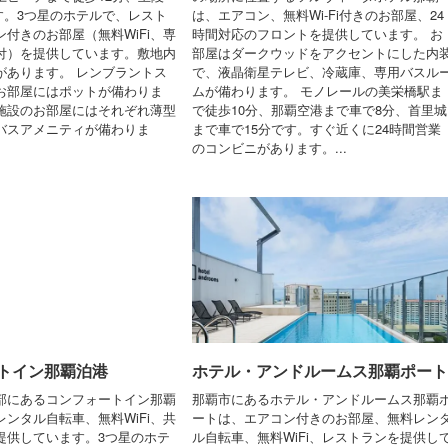
です。3つ星のホテルで、レスト
は、エアコン、無料Wi-Fi付きのお部屋、24
付きのお部屋（無料WiFi、専
時間対応のフロントを提供しています。 お
付）を提供しています。敷地内
部屋はダークウッドをアクセントにした内
があります。 レンブラントス
で、液晶衛星テレビ、冷蔵庫、専用バスル
お部屋にはポットが備わりま
ムが備わります。 モノレールの美栄橋駅ま
施設のお部屋にはそれぞれ薄型
で徒歩10分、那覇空港まで車で8分、首里城
バスアメニティが備わりま
まで車で15分です。すぐ近くに24時間営業
のコンビニがあります。...
トイン那覇泊港
ホテル・アンドルームス那覇ポート
部にあるコンフォートイン那覇
那覇市にあるホテル・アンドルームス那覇
ンタル自転車、無料WiFi、共
ートは、エアコン付きのお部屋、無料レン
提供しています。3つ星のホテ
ル自転車、無料WiFi、レストランを提供し