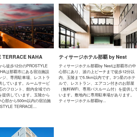
E TERRACE NAHA
ティサージホテル那覇 by Nest
ら徒歩12分のPROSTYLE
ティサージホテル那覇by Nestは那覇市の中
 NAHAは那覇市にある宿泊施設
心部にあり、波の上ビーチまで徒歩12分以
ンジ、専用駐車場、レストラ
内、玉陵まで5.5km以内です。3つ星のホテ
供しています。ルームサービ
ルで、レストラン、エアコン付きのお部屋
対応のフロント、館内全域での
（無料WiFi、専用バスルーム付）を提供し
どを提供しています。玉陵から
います。敷地内に専用駐車場があります。
内中心部から500m以内の宿泊施
ティサージホテル那覇by...
TYLE TERRACE...