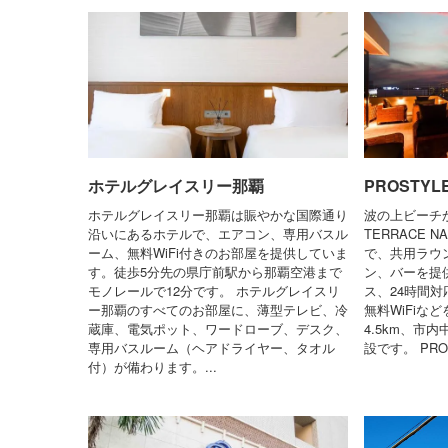
ホテルグレイスリー那覇
PROSTYL
ホテルグレイスリー那覇は賑やかな国際通り
波の上ビーチか
沿いにあるホテルで、エアコン、専用バスル
TERRACE
ーム、無料WiFi付きのお部屋を提供していま
で、共用ラウ
す。徒歩5分先の県庁前駅から那覇空港まで
ン、バーを提
モノレールで12分です。 ホテルグレイスリ
ス、24時間
ー那覇のすべてのお部屋に、薄型テレビ、冷
無料WiFiな
蔵庫、電気ポット、ワードローブ、デスク、
4.5km、市
専用バスルーム（ヘアドライヤー、タオル
設です。 PROS
付）が備わります。...