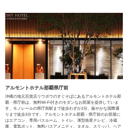
アルモントホテル那覇県庁前
沖縄の地元百貨店リウボウのすぐそばにあるアルモントホテル那
覇・県庁前は、無料Wi-Fi付きのモダンなお部屋を提供していま
す。モノレールの県庁前駅まで徒歩わずか2分、賑やかな国際通
りまで徒歩3分です。 アルモントホテル那覇・県庁前のお部屋に
はエアコン、専用バスルーム、トイレ、薄型衛星テレビ、冷蔵
庫、電気ポット、無料バスアメニティ、タオル、スリッパ、ヘア