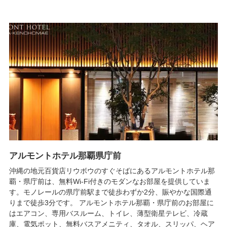
アルモントホテル那覇県庁前
沖縄の地元百貨店リウボウのすぐそばにあるアルモントホテル那
覇・県庁前は、無料Wi-Fi付きのモダンなお部屋を提供していま
す。モノレールの県庁前駅まで徒歩わずか2分、賑やかな国際通
りまで徒歩3分です。 アルモントホテル那覇・県庁前のお部屋に
はエアコン、専用バスルーム、トイレ、薄型衛星テレビ、冷蔵
庫、電気ポット、無料バスアメニティ、タオル、スリッパ、ヘア