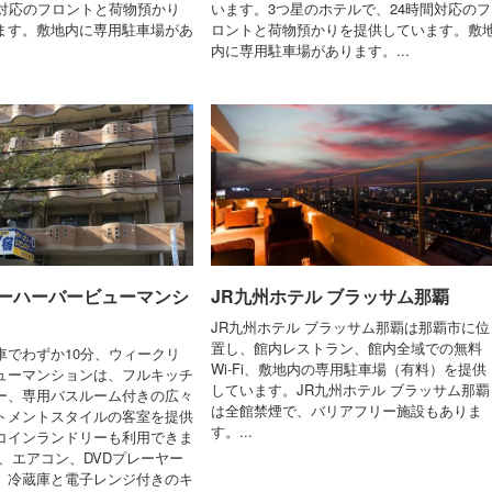
間対応のフロントと荷物預かり
います。3つ星のホテルで、24時間対応のフ
ます。敷地内に専用駐車場があ
ロントと荷物預かりを提供しています。敷
内に専用駐車場があります。...
ーハーバービューマンシ
JR九州ホテル ブラッサム那覇
JR九州ホテル ブラッサム那覇は那覇市に位
置し、館内レストラン、館内全域での無料
車でわずか10分、ウィークリ
Wi-Fi、敷地内の専用駐車場（有料）を提供
ューマンションは、フルキッチ
しています。JR九州ホテル ブラッサム那覇
ー、専用バスルーム付きの広々
は全館禁煙で、バリアフリー施設もありま
トメントスタイルの客室を提供
す。...
コインランドリーも利用できま
、エアコン、DVDプレーヤー
、冷蔵庫と電子レンジ付きのキ