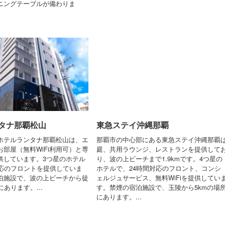
ニングテーブルが備わりま
タナ那覇松山
東急ステイ沖縄那覇
ホテルランタナ那覇松山は、エ
那覇市の中心部にある東急ステイ沖縄那覇
部屋（無料WiFi利用可）と専
庭、共用ラウンジ、レストランを提供して
供しています。3つ星のホテル
り、波の上ビーチまで1.9kmです。4つ星の
対応のフロントを提供していま
ホテルで、24時間対応のフロント、コンシ
泊施設で、波の上ビーチから徒
ェルジュサービス、無料WiFiを提供してい
にあります。...
す。禁煙の宿泊施設で、玉陵から5kmの場
にあります。...