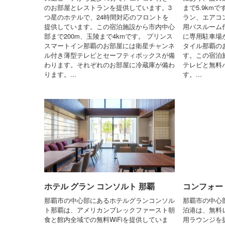
のお部屋とレストランを提供しています。3
まで5.9km
つ星のホテルで、24時間対応のフロントを
ラン、エアコン
提供しています。この宿泊施設から市内中心
用バスルーム
部まで200m、玉陵まで4kmです。 プリンス
に専用駐車場
スマートイン那覇のお部屋には衛星チャンネ
タイル那覇の
ル付き薄型テレビとセーフティボックスが備
す。この宿泊
わります。それぞれのお部屋に冷蔵庫が備わ
テレビと無料
ります。...
す。...
ホテル グラン コンソルト 那覇
コンフォー
那覇市の中心部にあるホテルグランコンソル
那覇市の中心
ト那覇は、アメリカンブレックファースト朝
泊港は、無料レ
食と館内全域での無料WiFiを提供していま
用ラウンジを