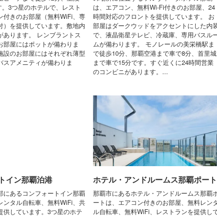
です。3つ星のホテルで、レスト
は、エアコン、無料Wi-Fi付きのお部屋、24
付きのお部屋（無料WiFi、専
時間対応のフロントを提供しています。 お
付）を提供しています。敷地内
部屋はダークウッドをアクセントにした内
があります。 レンブラントス
で、液晶衛星テレビ、冷蔵庫、専用バスル
お部屋にはポットが備わりま
ムが備わります。 モノレールの美栄橋駅ま
施設のお部屋にはそれぞれ薄型
で徒歩10分、那覇空港まで車で8分、首里城
バスアメニティが備わりま
まで車で15分です。すぐ近くに24時間営業
のコンビニがあります。...
トイン那覇泊港
ホテル・アンドルームス那覇ポート
部にあるコンフォートイン那覇
那覇市にあるホテル・アンドルームス那覇
ンタル自転車、無料WiFi、共
ートは、エアコン付きのお部屋、無料レン
提供しています。3つ星のホテ
ル自転車、無料WiFi、レストランを提供し