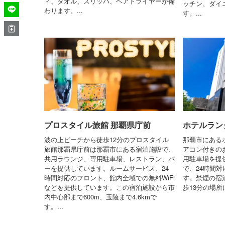
ィ、タオル、スリッパ、ヘアドライヤーが備
ッチン、ダイ
わります。...
す。...
プロスタイル旅館 那覇県庁前
ホテルラン
波の上ビーチから徒歩12分のプロスタイル
那覇市にある
旅館那覇県庁前は那覇市にある宿泊施設で、
アコン付きのお
共用ラウンジ、専用駐車場、レストラン、バ
用駐車場を提
ーを提供しています。ルームサービス、24
で、24時間
時間対応のフロント、館内全域での無料WiFi
す。禁煙の宿
などを提供しています。この宿泊施設から市
歩13分の場所
内中心部まで600m、玉陵まで4.6kmで
す。...