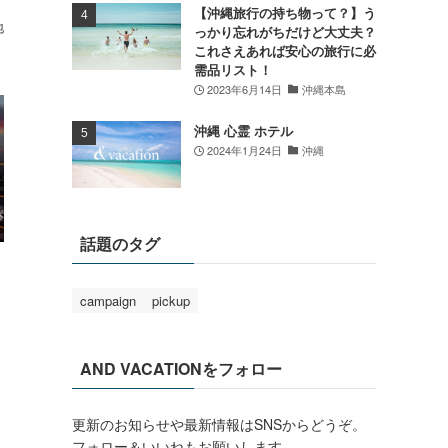
【沖縄旅行の持ち物って？】う
地
っかり忘れがちだけど大丈夫？
これさえあれば安心の旅行に必
需品リスト！
2023年6月14日
沖縄本島
沖縄 心霊 ホテル
2024年1月24日
沖縄
話題のタグ
campaign
pickup
AND VACATIONをフォロー
更新のお知らせや最新情報はSNSからどうぞ。
フォロー＆いいねもお願いします。