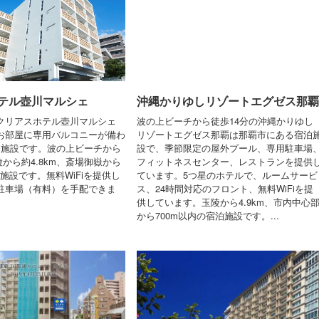
テル壺川マルシェ
沖縄かりゆしリゾートエグゼス那覇
クリアスホテル壺川マルシェ
波の上ビーチから徒歩14分の沖縄かりゆし
お部屋に専用バルコニーが備わ
リゾートエグゼス那覇は那覇市にある宿泊
泊施設です。波の上ビーチから
設で、季節限定の屋外プール、専用駐車場
玉陵から約4.8km、斎場御嶽から
フィットネスセンター、レストランを提供
泊施設です。無料WiFiを提供し
ています。5つ星のホテルで、ルームサービ
駐車場（有料）を手配できま
ス、24時間対応のフロント、無料WiFiを提
供しています。玉陵から4.9km、市内中心
から700m以内の宿泊施設です。...