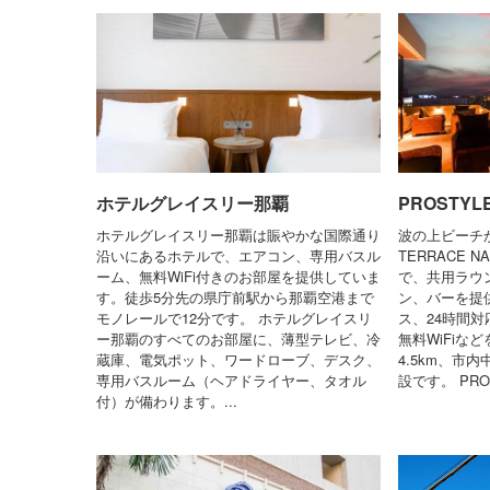
ホテルグレイスリー那覇
PROSTYL
ホテルグレイスリー那覇は賑やかな国際通り
波の上ビーチか
沿いにあるホテルで、エアコン、専用バスル
TERRACE
ーム、無料WiFi付きのお部屋を提供していま
で、共用ラウ
す。徒歩5分先の県庁前駅から那覇空港まで
ン、バーを提
モノレールで12分です。 ホテルグレイスリ
ス、24時間
ー那覇のすべてのお部屋に、薄型テレビ、冷
無料WiFiな
蔵庫、電気ポット、ワードローブ、デスク、
4.5km、市
専用バスルーム（ヘアドライヤー、タオル
設です。 PROS
付）が備わります。...