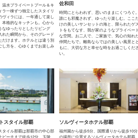
佐和田
、温水プライベートプール＆キ
ィラ一棟ずつ独立したスタイリ
時間にとらわれず、思いのままにくつろぐ
のヴィラには、一年通して楽し
誰にも邪魔されず、ゆったり楽しむ。ここ
、本格的なキッチンも。心から
けの美しいサンセットの海と、限られたゲ
うなゆったりとしたリビング
トをもてなす、我が家のようなプライベー
入れた瞬間から、そのグレード
な空間。お二人で、ご家族で、気心の知れ
ただけます。ホテルとは違う別
仲間たちで。離島ならではの美しい風景と
ごし方を、心ゆくまでお楽しみ
もに、大切な方と幸せな時をお過ごしくだ
い。
トスタイル那覇
ソルヴィータホテル那覇
スタイル那覇は那覇市の中心部
福州園から徒歩5分、国際通りから徒歩10分
上ビーチまで徒歩12分、玉陵
の場所に位置するソルヴィータホテル那覇