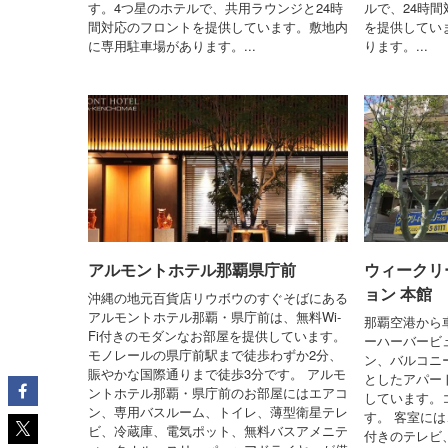
す。4つ星のホテルで、共用ラウンジと24時
ルで、24時
間対応のフロントを提供しています。敷地内
を提供してい
に専用駐車場があります。...
ります。...
アルモントホテル那覇県庁前
ウィークリ
ョン 本館
沖縄の地元百貨店リウボウのすぐそばにある
アルモントホテル那覇・県庁前は、無料Wi-
那覇空港から
Fi付きのモダンなお部屋を提供しています。
ーハーバービ
モノレールの県庁前駅まで徒歩わずか2分、
ン、バルコニ
賑やかな国際通りまで徒歩3分です。 アルモ
としたアパー
ントホテル那覇・県庁前のお部屋にはエアコ
しています。
ン、専用バスルーム、トイレ、薄型衛星テレ
す。 客室には
ビ、冷蔵庫、電気ポット、無料バスアメニテ
付きのテレビ