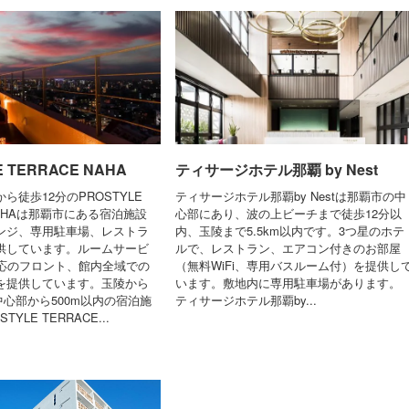
E TERRACE NAHA
ティサージホテル那覇 by Nest
ら徒歩12分のPROSTYLE
ティサージホテル那覇by Nestは那覇市の中
 NAHAは那覇市にある宿泊施設
心部にあり、波の上ビーチまで徒歩12分以
ンジ、専用駐車場、レストラ
内、玉陵まで5.5km以内です。3つ星のホテ
供しています。ルームサービ
ルで、レストラン、エアコン付きのお部屋
対応のフロント、館内全域での
（無料WiFi、専用バスルーム付）を提供し
どを提供しています。玉陵から
います。敷地内に専用駐車場があります。
内中心部から500m以内の宿泊施
ティサージホテル那覇by...
TYLE TERRACE...