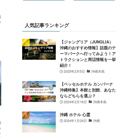
装
ー
人気記事ランキング
【ジャングリア（JUNGLIA）
沖縄のおすすめ情報】話題のテ
ーマパークへ行ってみよう！ア
トラクションと周辺情報を一挙
紹介！
2025年2月5日
沖縄本島
【ベッセルホテル カンパーナ
沖縄特集】本館と別館、あなた
ならどちらを選ぶ？
2024年2月16日
沖縄本島
沖縄 ホテル 心霊
2024年1月24日
沖縄
ポ
タ
て