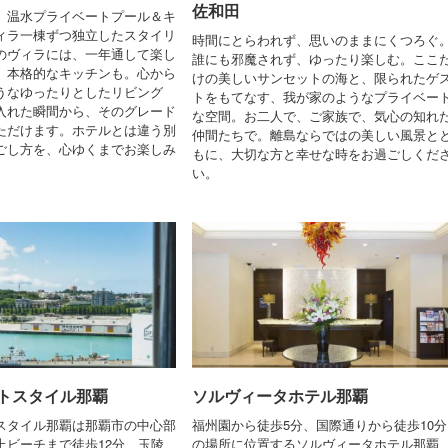
佐和田
、温水プライベートプール＆キ
ィラ一棟ずつ独立したスタイリ
時間にとらわれず、思いのままにくつろぐ
のヴィラには、一年通して楽し
誰にも邪魔されず、ゆったり楽しむ。ここ
、本格的なキッチンも。心から
けの美しいサンセットの海と、限られたゲ
うなゆったりとしたリビング
トをもてなす、我が家のようなプライベー
入れた瞬間から、そのグレード
な空間。お二人で、ご家族で、気心の知れ
ただけます。ホテルとは違う別
仲間たちで。離島ならではの美しい風景と
ごし方を、心ゆくまでお楽しみ
もに、大切な方と幸せな時をお過ごしくだ
い。
トスタイル那覇
ソルヴィータホテル那覇
スタイル那覇は那覇市の中心部
福州園から徒歩5分、国際通りから徒歩10分
上ビーチまで徒歩12分、玉陵
の場所に位置するソルヴィータホテル那覇