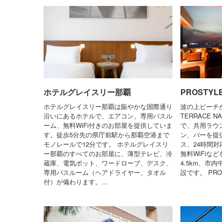
ホテルグレイスリー那覇
PROSTYL
ホテルグレイスリー那覇は賑やかな国際通り
波の上ビーチか
沿いにあるホテルで、エアコン、専用バスル
TERRACE
ーム、無料WiFi付きのお部屋を提供していま
で、共用ラウ
す。徒歩5分先の県庁前駅から那覇空港まで
ン、バーを提
モノレールで12分です。 ホテルグレイスリ
ス、24時間
ー那覇のすべてのお部屋に、薄型テレビ、冷
無料WiFiな
蔵庫、電気ポット、ワードローブ、デスク、
4.5km、市
専用バスルーム（ヘアドライヤー、タオル
設です。 PROS
付）が備わります。...