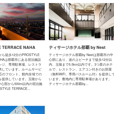
E TERRACE NAHA
ティサージホテル那覇 by Nest
ら徒歩12分のPROSTYLE
ティサージホテル那覇by Nestは那覇市の中
 NAHAは那覇市にある宿泊施設
心部にあり、波の上ビーチまで徒歩12分以
ンジ、専用駐車場、レストラ
内、玉陵まで5.5km以内です。3つ星のホテ
供しています。ルームサービ
ルで、レストラン、エアコン付きのお部屋
対応のフロント、館内全域での
（無料WiFi、専用バスルーム付）を提供し
どを提供しています。玉陵から
います。敷地内に専用駐車場があります。
内中心部から500m以内の宿泊施
ティサージホテル那覇by...
TYLE TERRACE...