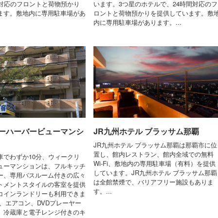
間対応のフロントと荷物預かり
います。3つ星のホテルで、24時間対応のフ
ます。敷地内に専用駐車場があ
ロントと荷物預かりを提供しています。敷
内に専用駐車場があります。...
ーハーバービューマンシ
JR九州ホテル ブラッサム那覇
JR九州ホテル ブラッサム那覇は那覇市に位
置し、館内レストラン、館内全域での無料
車でわずか10分、ウィークリ
Wi-Fi、敷地内の専用駐車場（有料）を提供
ューマンションは、フルキッチ
しています。JR九州ホテル ブラッサム那覇
ー、専用バスルーム付きの広々
は全館禁煙で、バリアフリー施設もありま
トメントスタイルの客室を提供
す。...
コインランドリーも利用できま
、エアコン、DVDプレーヤー
、冷蔵庫と電子レンジ付きのキ