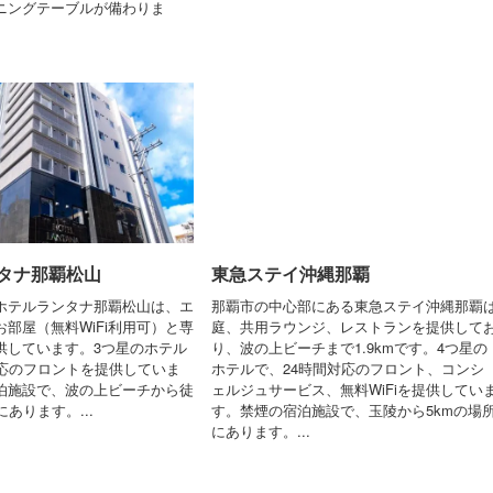
ニングテーブルが備わりま
タナ那覇松山
東急ステイ沖縄那覇
ホテルランタナ那覇松山は、エ
那覇市の中心部にある東急ステイ沖縄那覇
部屋（無料WiFi利用可）と専
庭、共用ラウンジ、レストランを提供して
供しています。3つ星のホテル
り、波の上ビーチまで1.9kmです。4つ星の
対応のフロントを提供していま
ホテルで、24時間対応のフロント、コンシ
泊施設で、波の上ビーチから徒
ェルジュサービス、無料WiFiを提供してい
にあります。...
す。禁煙の宿泊施設で、玉陵から5kmの場
にあります。...