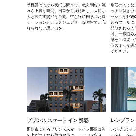
朝目覚めてから夜眠る間まで、絶え間なく流
別荘のような
れる上質な時間。日常から抜け出し、大切な
ッチン付きヴ
人と過ごす贅沢な空間。空と緑に囲まれたロ
ッシュな外観
ケーションと、ラグジュアリーな体験で、忘
めるプールに
れられない思い出を。
開放されるよ
は、一歩踏み
感をご堪能い
荘のような過
ください。
プリンス スマート イン 那覇
レンブラン
那覇市にあるプリンススマートイン那覇は波
レンブラント
の上ビーチから徒歩16分で、エアコン付き
にあり、波の