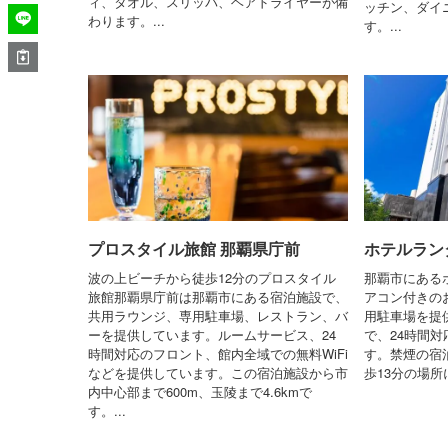
ィ、タオル、スリッパ、ヘアドライヤーが備
ッチン、ダイ
わります。...
す。...
プロスタイル旅館 那覇県庁前
ホテルラン
波の上ビーチから徒歩12分のプロスタイル
那覇市にある
旅館那覇県庁前は那覇市にある宿泊施設で、
アコン付きのお
共用ラウンジ、専用駐車場、レストラン、バ
用駐車場を提
ーを提供しています。ルームサービス、24
で、24時間
時間対応のフロント、館内全域での無料WiFi
す。禁煙の宿
などを提供しています。この宿泊施設から市
歩13分の場所
内中心部まで600m、玉陵まで4.6kmで
す。...