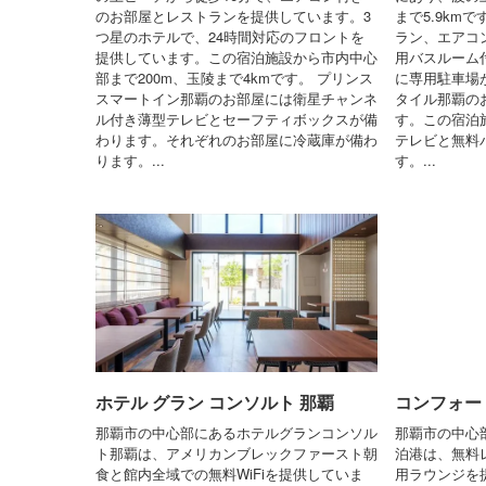
のお部屋とレストランを提供しています。3
まで5.9km
つ星のホテルで、24時間対応のフロントを
ラン、エアコン
提供しています。この宿泊施設から市内中心
用バスルーム
部まで200m、玉陵まで4kmです。 プリンス
に専用駐車場
スマートイン那覇のお部屋には衛星チャンネ
タイル那覇の
ル付き薄型テレビとセーフティボックスが備
す。この宿泊
わります。それぞれのお部屋に冷蔵庫が備わ
テレビと無料
ります。...
す。...
ホテル グラン コンソルト 那覇
コンフォー
那覇市の中心部にあるホテルグランコンソル
那覇市の中心
ト那覇は、アメリカンブレックファースト朝
泊港は、無料レ
食と館内全域での無料WiFiを提供していま
用ラウンジを