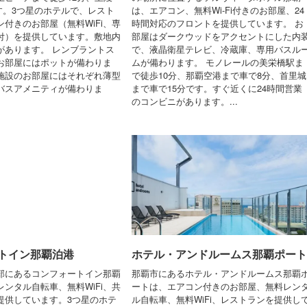
です。3つ星のホテルで、レスト
は、エアコン、無料Wi-Fi付きのお部屋、24
付きのお部屋（無料WiFi、専
時間対応のフロントを提供しています。 お
付）を提供しています。敷地内
部屋はダークウッドをアクセントにした内
があります。 レンブラントス
で、液晶衛星テレビ、冷蔵庫、専用バスル
お部屋にはポットが備わりま
ムが備わります。 モノレールの美栄橋駅ま
施設のお部屋にはそれぞれ薄型
で徒歩10分、那覇空港まで車で8分、首里城
バスアメニティが備わりま
まで車で15分です。すぐ近くに24時間営業
のコンビニがあります。...
トイン那覇泊港
ホテル・アンドルームス那覇ポート
部にあるコンフォートイン那覇
那覇市にあるホテル・アンドルームス那覇
ンタル自転車、無料WiFi、共
ートは、エアコン付きのお部屋、無料レン
提供しています。3つ星のホテ
ル自転車、無料WiFi、レストランを提供し