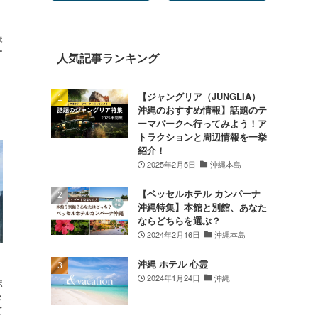
装
ー
人気記事ランキング
【ジャングリア（JUNGLIA）
沖縄のおすすめ情報】話題のテ
ーマパークへ行ってみよう！ア
トラクションと周辺情報を一挙
紹介！
2025年2月5日
沖縄本島
【ベッセルホテル カンパーナ
沖縄特集】本館と別館、あなた
ならどちらを選ぶ？
2024年2月16日
沖縄本島
沖縄 ホテル 心霊
2024年1月24日
沖縄
ポ
タ
て