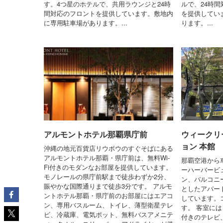
す。4つ星のホテルで、共用ラウンジと24時
ルで、24時
間対応のフロントを提供しています。敷地内
を提供してい
に専用駐車場があります。...
ります。...
アルモントホテル那覇県庁前
ウィークリ
ョン 本館
沖縄の地元百貨店リウボウのすぐそばにある
アルモントホテル那覇・県庁前は、無料Wi-
那覇空港から
Fi付きのモダンなお部屋を提供しています。
ーハーバービ
モノレールの県庁前駅まで徒歩わずか2分、
ン、バルコニ
賑やかな国際通りまで徒歩3分です。 アルモ
としたアパー
ントホテル那覇・県庁前のお部屋にはエアコ
しています。
ン、専用バスルーム、トイレ、薄型衛星テレ
す。 客室には
ビ、冷蔵庫、電気ポット、無料バスアメニテ
付きのテレビ