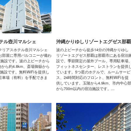
テル壺川マルシェ
沖縄かりゆしリゾートエグゼス那覇
クリアスホテル壺川マルシェ
波の上ビーチから徒歩14分の沖縄かりゆし
お部屋に専用バルコニーが備わ
リゾートエグゼス那覇は那覇市にある宿泊
泊施設です。波の上ビーチから
設で、季節限定の屋外プール、専用駐車場
玉陵から約4.8km、斎場御嶽から
フィットネスセンター、レストランを提供
泊施設です。無料WiFiを提供し
ています。5つ星のホテルで、ルームサービ
駐車場（有料）を手配できま
ス、24時間対応のフロント、無料WiFiを提
供しています。玉陵から4.9km、市内中心
から700m以内の宿泊施設です。...