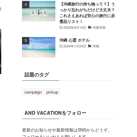
【沖縄旅行の持ち物って？】う
地
っかり忘れがちだけど大丈夫？
これさえあれば安心の旅行に必
需品リスト！
2023年6月14日
沖縄本島
沖縄 心霊 ホテル
2024年1月24日
沖縄
話題のタグ
campaign
pickup
AND VACATIONをフォロー
更新のお知らせや最新情報はSNSからどうぞ。
フォロー＆いいねもお願いします。