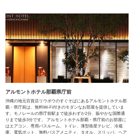
アルモントホテル那覇県庁前
沖縄の地元百貨店リウボウのすぐそばにあるアルモントホテル那
覇・県庁前は、無料Wi-Fi付きのモダンなお部屋を提供していま
す。モノレールの県庁前駅まで徒歩わずか2分、賑やかな国際通
りまで徒歩3分です。 アルモントホテル那覇・県庁前のお部屋に
はエアコン、専用バスルーム、トイレ、薄型衛星テレビ、冷蔵
庫、電気ポット、無料バスアメニティ、タオル、スリッパ、ヘア