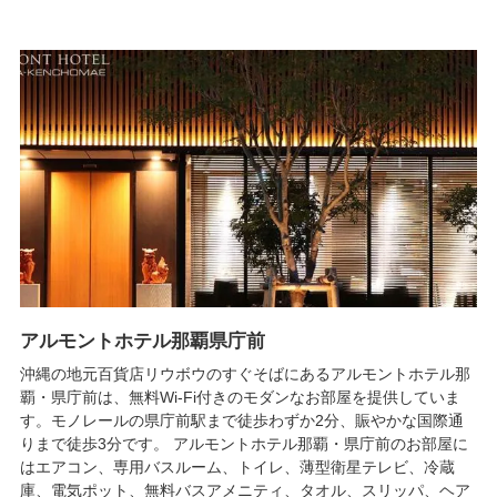
アルモントホテル那覇県庁前
沖縄の地元百貨店リウボウのすぐそばにあるアルモントホテル那
覇・県庁前は、無料Wi-Fi付きのモダンなお部屋を提供していま
す。モノレールの県庁前駅まで徒歩わずか2分、賑やかな国際通
りまで徒歩3分です。 アルモントホテル那覇・県庁前のお部屋に
はエアコン、専用バスルーム、トイレ、薄型衛星テレビ、冷蔵
庫、電気ポット、無料バスアメニティ、タオル、スリッパ、ヘア