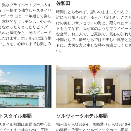
佐和田
、温水プライベートプール＆キ
ィラ一棟ずつ独立したスタイリ
時間にとらわれず、思いのままにくつろぐ
のヴィラには、一年通して楽し
誰にも邪魔されず、ゆったり楽しむ。ここ
、本格的なキッチンも。心から
けの美しいサンセットの海と、限られたゲ
うなゆったりとしたリビング
トをもてなす、我が家のようなプライベー
入れた瞬間から、そのグレード
な空間。お二人で、ご家族で、気心の知れ
ただけます。ホテルとは違う別
仲間たちで。離島ならではの美しい風景と
ごし方を、心ゆくまでお楽しみ
もに、大切な方と幸せな時をお過ごしくだ
い。
トスタイル那覇
ソルヴィータホテル那覇
スタイル那覇は那覇市の中心部
福州園から徒歩5分、国際通りから徒歩10分
上ビーチまで徒歩12分、玉陵
の場所に位置するソルヴィータホテル那覇