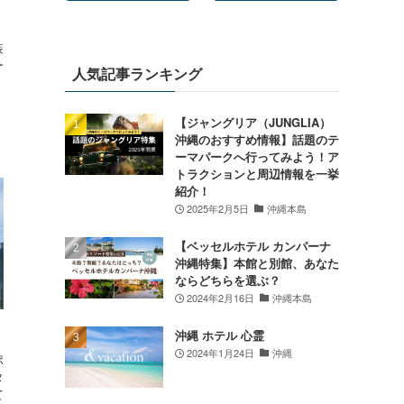
装
ー
人気記事ランキング
【ジャングリア（JUNGLIA）
沖縄のおすすめ情報】話題のテ
ーマパークへ行ってみよう！ア
トラクションと周辺情報を一挙
紹介！
2025年2月5日
沖縄本島
【ベッセルホテル カンパーナ
沖縄特集】本館と別館、あなた
ならどちらを選ぶ？
2024年2月16日
沖縄本島
沖縄 ホテル 心霊
2024年1月24日
沖縄
ポ
タ
て