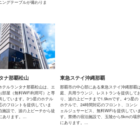
ニングテーブルが備わりま
タナ那覇松山
東急ステイ沖縄那覇
ホテルランタナ那覇松山は、エ
那覇市の中心部にある東急ステイ沖縄那覇
部屋（無料WiFi利用可）と専
庭、共用ラウンジ、レストランを提供して
供しています。3つ星のホテル
り、波の上ビーチまで1.9kmです。4つ星の
対応のフロントを提供していま
ホテルで、24時間対応のフロント、コンシ
泊施設で、波の上ビーチから徒
ェルジュサービス、無料WiFiを提供してい
にあります。...
す。禁煙の宿泊施設で、玉陵から5kmの場
にあります。...