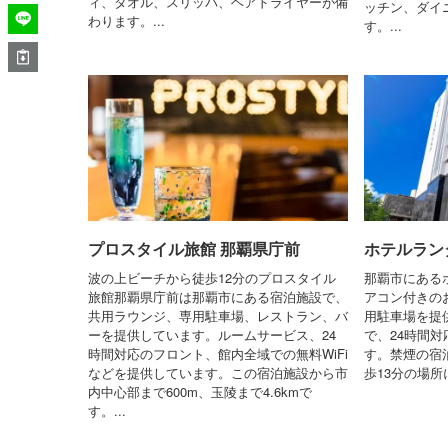
ィ、タオル、スリッパ、ヘアドライヤーが備
ッチン、ダイ
わります。...
す。...
プロスタイル旅館 那覇県庁前
ホテルラン
波の上ビーチから徒歩12分のプロスタイル
那覇市にある
旅館那覇県庁前は那覇市にある宿泊施設で、
アコン付きのお
共用ラウンジ、専用駐車場、レストラン、バ
用駐車場を提
ーを提供しています。ルームサービス、24
で、24時間
時間対応のフロント、館内全域での無料WiFi
す。禁煙の宿
などを提供しています。この宿泊施設から市
歩13分の場所
内中心部まで600m、玉陵まで4.6kmで
す。...