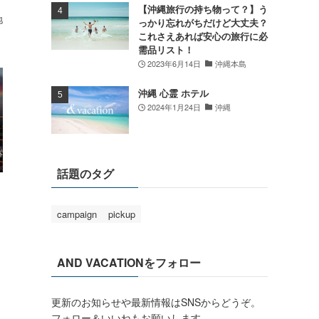
【沖縄旅行の持ち物って？】う
地
っかり忘れがちだけど大丈夫？
これさえあれば安心の旅行に必
需品リスト！
2023年6月14日
沖縄本島
沖縄 心霊 ホテル
2024年1月24日
沖縄
話題のタグ
campaign
pickup
AND VACATIONをフォロー
更新のお知らせや最新情報はSNSからどうぞ。
フォロー＆いいねもお願いします。