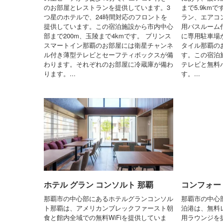
のお部屋とレストランを提供しています。3
まで5.9km
つ星のホテルで、24時間対応のフロントを
ラン、エアコン
提供しています。この宿泊施設から市内中心
用バスルーム
部まで200m、玉陵まで4kmです。 プリンス
に専用駐車場
スマートイン那覇のお部屋には衛星チャンネ
タイル那覇の
ル付き薄型テレビとセーフティボックスが備
す。この宿泊
わります。それぞれのお部屋に冷蔵庫が備わ
テレビと無料
ります。...
す。...
ホテル グラン コンソルト 那覇
コンフォー
那覇市の中心部にあるホテルグランコンソル
那覇市の中心
ト那覇は、アメリカンブレックファースト朝
泊港は、無料レ
食と館内全域での無料WiFiを提供していま
用ラウンジを