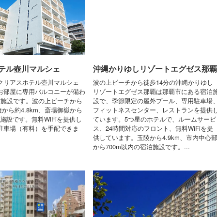
テル壺川マルシェ
沖縄かりゆしリゾートエグゼス那覇
クリアスホテル壺川マルシェ
波の上ビーチから徒歩14分の沖縄かりゆし
お部屋に専用バルコニーが備わ
リゾートエグゼス那覇は那覇市にある宿泊
泊施設です。波の上ビーチから
設で、季節限定の屋外プール、専用駐車場
玉陵から約4.8km、斎場御嶽から
フィットネスセンター、レストランを提供
泊施設です。無料WiFiを提供し
ています。5つ星のホテルで、ルームサービ
駐車場（有料）を手配できま
ス、24時間対応のフロント、無料WiFiを提
供しています。玉陵から4.9km、市内中心
から700m以内の宿泊施設です。...