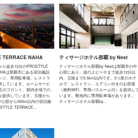
E TERRACE NAHA
ティサージホテル那覇 by Nest
ら徒歩12分のPROSTYLE
ティサージホテル那覇by Nestは那覇市の中
 NAHAは那覇市にある宿泊施設
心部にあり、波の上ビーチまで徒歩12分以
ンジ、専用駐車場、レストラ
内、玉陵まで5.5km以内です。3つ星のホテ
供しています。ルームサービ
ルで、レストラン、エアコン付きのお部屋
対応のフロント、館内全域での
（無料WiFi、専用バスルーム付）を提供し
どを提供しています。玉陵から
います。敷地内に専用駐車場があります。
内中心部から500m以内の宿泊施
ティサージホテル那覇by...
TYLE TERRACE...