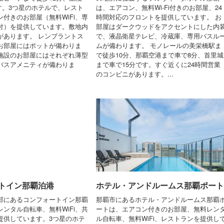
です。3つ星のホテルで、レスト
は、エアコン、無料Wi-Fi付きのお部屋、24
付きのお部屋（無料WiFi、専
時間対応のフロントを提供しています。 お
付）を提供しています。敷地内
部屋はダークウッドをアクセントにした内
があります。 レンブラントス
で、液晶衛星テレビ、冷蔵庫、専用バスル
お部屋にはポットが備わりま
ムが備わります。 モノレールの美栄橋駅ま
施設のお部屋にはそれぞれ薄型
で徒歩10分、那覇空港まで車で8分、首里城
バスアメニティが備わりま
まで車で15分です。すぐ近くに24時間営業
のコンビニがあります。...
トイン那覇泊港
ホテル・アンドルームス那覇ポート
部にあるコンフォートイン那覇
那覇市にあるホテル・アンドルームス那覇
ンタル自転車、無料WiFi、共
ートは、エアコン付きのお部屋、無料レン
提供しています。3つ星のホテ
ル自転車、無料WiFi、レストランを提供し