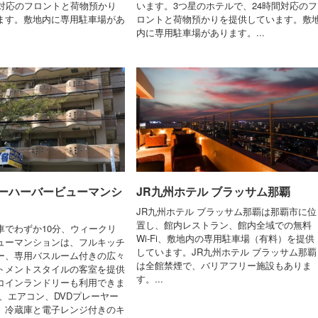
間対応のフロントと荷物預かり
います。3つ星のホテルで、24時間対応のフ
ます。敷地内に専用駐車場があ
ロントと荷物預かりを提供しています。敷
内に専用駐車場があります。...
ーハーバービューマンシ
JR九州ホテル ブラッサム那覇
JR九州ホテル ブラッサム那覇は那覇市に位
置し、館内レストラン、館内全域での無料
車でわずか10分、ウィークリ
Wi-Fi、敷地内の専用駐車場（有料）を提供
ューマンションは、フルキッチ
しています。JR九州ホテル ブラッサム那覇
ー、専用バスルーム付きの広々
は全館禁煙で、バリアフリー施設もありま
トメントスタイルの客室を提供
す。...
コインランドリーも利用できま
、エアコン、DVDプレーヤー
、冷蔵庫と電子レンジ付きのキ