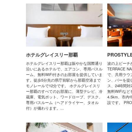
ホテルグレイスリー那覇
PROSTYL
ホテルグレイスリー那覇は賑やかな国際通り
波の上ビーチか
沿いにあるホテルで、エアコン、専用バスル
TERRACE
ーム、無料WiFi付きのお部屋を提供していま
で、共用ラウ
す。徒歩5分先の県庁前駅から那覇空港まで
ン、バーを提
モノレールで12分です。 ホテルグレイスリ
ス、24時間
ー那覇のすべてのお部屋に、薄型テレビ、冷
無料WiFiな
蔵庫、電気ポット、ワードローブ、デスク、
4.5km、市
専用バスルーム（ヘアドライヤー、タオル
設です。 PROS
付）が備わります。...