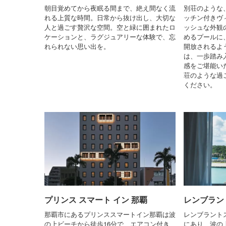
朝目覚めてから夜眠る間まで、絶え間なく流
別荘のような
れる上質な時間。日常から抜け出し、大切な
ッチン付きヴ
人と過ごす贅沢な空間。空と緑に囲まれたロ
ッシュな外観
ケーションと、ラグジュアリーな体験で、忘
めるプールに
れられない思い出を。
開放されるよ
は、一歩踏み
感をご堪能い
荘のような過
ください。
プリンス スマート イン 那覇
レンブラン
那覇市にあるプリンススマートイン那覇は波
レンブラント
の上ビーチから徒歩16分で、エアコン付き
にあり、波の