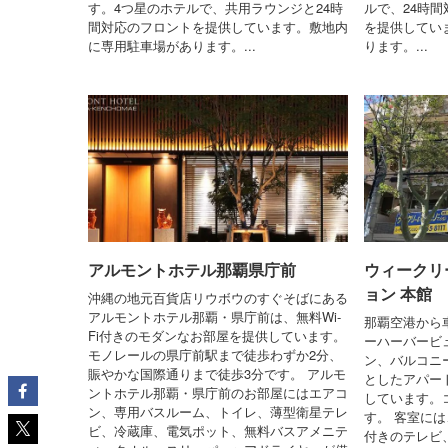
す。4つ星のホテルで、共用ラウンジと24時
ルで、24時
間対応のフロントを提供しています。敷地内
を提供してい
に専用駐車場があります。...
ります。...
アルモントホテル那覇県庁前
ウィークリ
ョン 本館
沖縄の地元百貨店リウボウのすぐそばにある
アルモントホテル那覇・県庁前は、無料Wi-
那覇空港から
Fi付きのモダンなお部屋を提供しています。
ーハーバービ
モノレールの県庁前駅まで徒歩わずか2分、
ン、バルコニ
賑やかな国際通りまで徒歩3分です。 アルモ
としたアパー
ントホテル那覇・県庁前のお部屋にはエアコ
しています。
ン、専用バスルーム、トイレ、薄型衛星テレ
す。 客室には
ビ、冷蔵庫、電気ポット、無料バスアメニテ
付きのテレビ