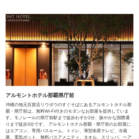
アルモントホテル那覇県庁前
沖縄の地元百貨店リウボウのすぐそばにあるアルモントホテル那
覇・県庁前は、無料Wi-Fi付きのモダンなお部屋を提供していま
す。モノレールの県庁前駅まで徒歩わずか2分、賑やかな国際通
りまで徒歩3分です。 アルモントホテル那覇・県庁前のお部屋に
はエアコン、専用バスルーム、トイレ、薄型衛星テレビ、冷蔵
庫、電気ポット、無料バスアメニティ、タオル、スリッパ、ヘア