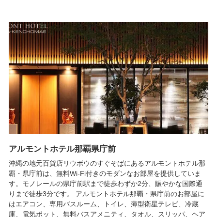
アルモントホテル那覇県庁前
沖縄の地元百貨店リウボウのすぐそばにあるアルモントホテル那
覇・県庁前は、無料Wi-Fi付きのモダンなお部屋を提供していま
す。モノレールの県庁前駅まで徒歩わずか2分、賑やかな国際通
りまで徒歩3分です。 アルモントホテル那覇・県庁前のお部屋に
はエアコン、専用バスルーム、トイレ、薄型衛星テレビ、冷蔵
庫、電気ポット、無料バスアメニティ、タオル、スリッパ、ヘア