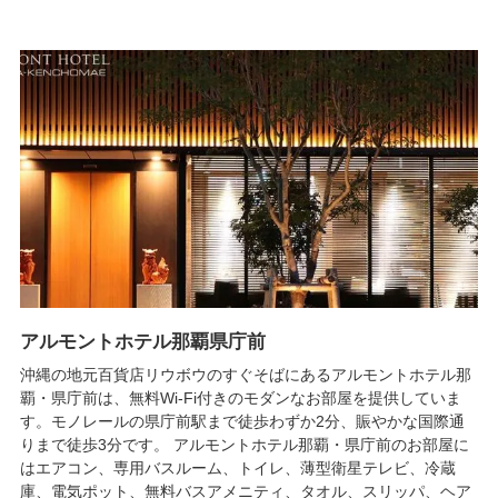
アルモントホテル那覇県庁前
沖縄の地元百貨店リウボウのすぐそばにあるアルモントホテル那
覇・県庁前は、無料Wi-Fi付きのモダンなお部屋を提供していま
す。モノレールの県庁前駅まで徒歩わずか2分、賑やかな国際通
りまで徒歩3分です。 アルモントホテル那覇・県庁前のお部屋に
はエアコン、専用バスルーム、トイレ、薄型衛星テレビ、冷蔵
庫、電気ポット、無料バスアメニティ、タオル、スリッパ、ヘア