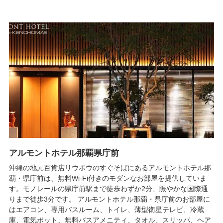
アルモントホテル那覇県庁前
沖縄の地元百貨店リウボウのすぐそばにあるアルモントホテル那
覇・県庁前は、無料Wi-Fi付きのモダンなお部屋を提供していま
す。モノレールの県庁前駅まで徒歩わずか2分、賑やかな国際通
りまで徒歩3分です。 アルモントホテル那覇・県庁前のお部屋に
はエアコン、専用バスルーム、トイレ、薄型衛星テレビ、冷蔵
庫、電気ポット、無料バスアメニティ、タオル、スリッパ、ヘア