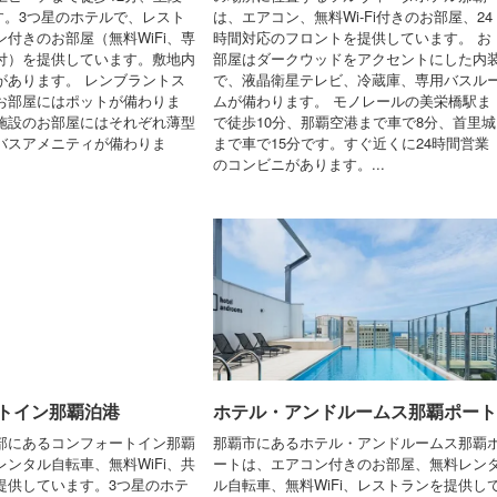
です。3つ星のホテルで、レスト
は、エアコン、無料Wi-Fi付きのお部屋、24
付きのお部屋（無料WiFi、専
時間対応のフロントを提供しています。 お
付）を提供しています。敷地内
部屋はダークウッドをアクセントにした内
があります。 レンブラントス
で、液晶衛星テレビ、冷蔵庫、専用バスル
お部屋にはポットが備わりま
ムが備わります。 モノレールの美栄橋駅ま
施設のお部屋にはそれぞれ薄型
で徒歩10分、那覇空港まで車で8分、首里城
バスアメニティが備わりま
まで車で15分です。すぐ近くに24時間営業
のコンビニがあります。...
トイン那覇泊港
ホテル・アンドルームス那覇ポート
部にあるコンフォートイン那覇
那覇市にあるホテル・アンドルームス那覇
ンタル自転車、無料WiFi、共
ートは、エアコン付きのお部屋、無料レン
提供しています。3つ星のホテ
ル自転車、無料WiFi、レストランを提供し