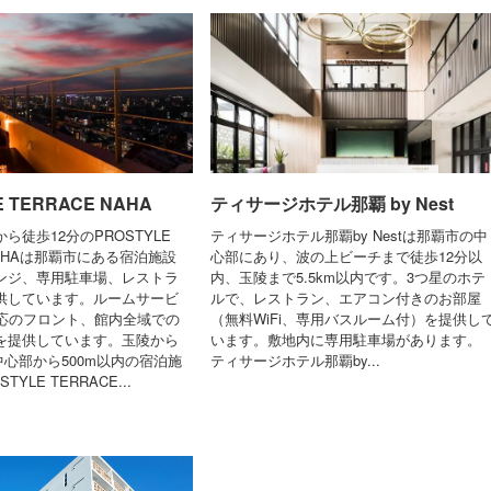
E TERRACE NAHA
ティサージホテル那覇 by Nest
ら徒歩12分のPROSTYLE
ティサージホテル那覇by Nestは那覇市の中
 NAHAは那覇市にある宿泊施設
心部にあり、波の上ビーチまで徒歩12分以
ンジ、専用駐車場、レストラ
内、玉陵まで5.5km以内です。3つ星のホテ
供しています。ルームサービ
ルで、レストラン、エアコン付きのお部屋
対応のフロント、館内全域での
（無料WiFi、専用バスルーム付）を提供し
どを提供しています。玉陵から
います。敷地内に専用駐車場があります。
内中心部から500m以内の宿泊施
ティサージホテル那覇by...
TYLE TERRACE...