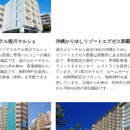
テル壺川マルシェ
沖縄かりゆしリゾートエグゼス那覇
クリアスホテル壺川マルシェ
波の上ビーチから徒歩14分の沖縄かりゆし
お部屋に専用バルコニーが備わ
リゾートエグゼス那覇は那覇市にある宿泊
泊施設です。波の上ビーチから
設で、季節限定の屋外プール、専用駐車場
玉陵から約4.8km、斎場御嶽から
フィットネスセンター、レストランを提供
泊施設です。無料WiFiを提供し
ています。5つ星のホテルで、ルームサービ
駐車場（有料）を手配できま
ス、24時間対応のフロント、無料WiFiを提
供しています。玉陵から4.9km、市内中心
から700m以内の宿泊施設です。...