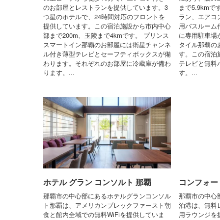
のお部屋とレストランを提供しています。3
まで5.9km
つ星のホテルで、24時間対応のフロントを
ラン、エアコン
提供しています。この宿泊施設から市内中心
用バスルーム
部まで200m、玉陵まで4kmです。 プリンス
に専用駐車場
スマートイン那覇のお部屋には衛星チャンネ
タイル那覇の
ル付き薄型テレビとセーフティボックスが備
す。この宿泊
わります。それぞれのお部屋に冷蔵庫が備わ
テレビと無料
ります。...
す。...
ホテル グラン コンソルト 那覇
コンフォー
那覇市の中心部にあるホテルグランコンソル
那覇市の中心
ト那覇は、アメリカンブレックファースト朝
泊港は、無料レ
食と館内全域での無料WiFiを提供していま
用ラウンジを