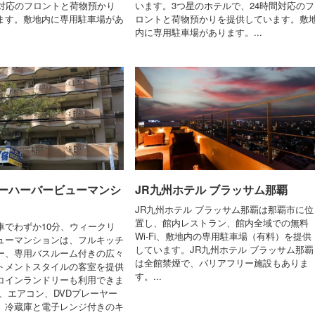
間対応のフロントと荷物預かり
います。3つ星のホテルで、24時間対応のフ
ます。敷地内に専用駐車場があ
ロントと荷物預かりを提供しています。敷
内に専用駐車場があります。...
ーハーバービューマンシ
JR九州ホテル ブラッサム那覇
JR九州ホテル ブラッサム那覇は那覇市に位
置し、館内レストラン、館内全域での無料
車でわずか10分、ウィークリ
Wi-Fi、敷地内の専用駐車場（有料）を提供
ューマンションは、フルキッチ
しています。JR九州ホテル ブラッサム那覇
ー、専用バスルーム付きの広々
は全館禁煙で、バリアフリー施設もありま
トメントスタイルの客室を提供
す。...
コインランドリーも利用できま
、エアコン、DVDプレーヤー
、冷蔵庫と電子レンジ付きのキ