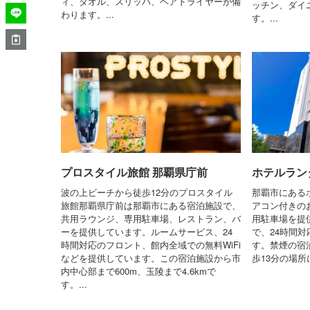
ィ、タオル、スリッパ、ヘアドライヤーが備
ッチン、ダイ
わります。...
す。...
プロスタイル旅館 那覇県庁前
ホテルラン
波の上ビーチから徒歩12分のプロスタイル
那覇市にある
旅館那覇県庁前は那覇市にある宿泊施設で、
アコン付きのお
共用ラウンジ、専用駐車場、レストラン、バ
用駐車場を提
ーを提供しています。ルームサービス、24
で、24時間
時間対応のフロント、館内全域での無料WiFi
す。禁煙の宿
などを提供しています。この宿泊施設から市
歩13分の場所
内中心部まで600m、玉陵まで4.6kmで
す。...