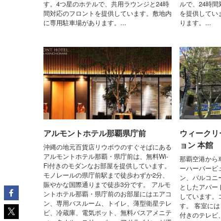
す。4つ星のホテルで、共用ラウンジと24時
ルで、24時
間対応のフロントを提供しています。敷地内
を提供してい
に専用駐車場があります。...
ります。...
アルモントホテル那覇県庁前
ウィークリ
ョン 本館
沖縄の地元百貨店リウボウのすぐそばにある
アルモントホテル那覇・県庁前は、無料Wi-
那覇空港から
Fi付きのモダンなお部屋を提供しています。
ーハーバービ
モノレールの県庁前駅まで徒歩わずか2分、
ン、バルコニ
賑やかな国際通りまで徒歩3分です。 アルモ
としたアパー
ントホテル那覇・県庁前のお部屋にはエアコ
しています。
ン、専用バスルーム、トイレ、薄型衛星テレ
す。 客室には
ビ、冷蔵庫、電気ポット、無料バスアメニテ
付きのテレビ