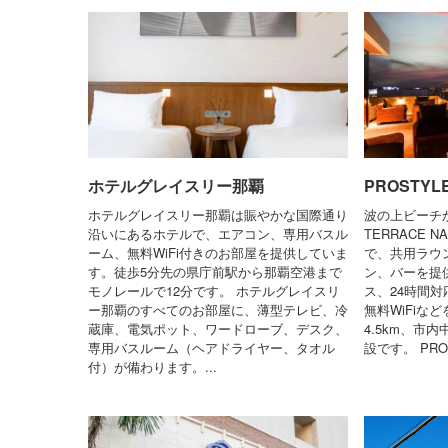
ホテルグレイスリー那覇
PROSTYL
ホテルグレイスリー那覇は賑やかな国際通り
波の上ビーチか
沿いにあるホテルで、エアコン、専用バスル
TERRACE
ーム、無料WiFi付きのお部屋を提供していま
で、共用ラウ
す。徒歩5分先の県庁前駅から那覇空港まで
ン、バーを提
モノレールで12分です。 ホテルグレイスリ
ス、24時間
ー那覇のすべてのお部屋に、薄型テレビ、冷
無料WiFiな
蔵庫、電気ポット、ワードローブ、デスク、
4.5km、市
専用バスルーム（ヘアドライヤー、タオル
設です。 PROS
付）が備わります。...