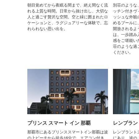
朝目覚めてから夜眠る間まで、絶え間なく流
別荘のような
れる上質な時間。日常から抜け出し、大切な
ッチン付きヴ
人と過ごす贅沢な空間。空と緑に囲まれたロ
ッシュな外観
ケーションと、ラグジュアリーな体験で、忘
めるプールに
れられない思い出を。
開放されるよ
は、一歩踏み
感をご堪能い
荘のような過
ください。
プリンス スマート イン 那覇
レンブラン
那覇市にあるプリンススマートイン那覇は波
レンブラント
の上ビーチから徒歩16分で、エアコン付き
にあり、波の