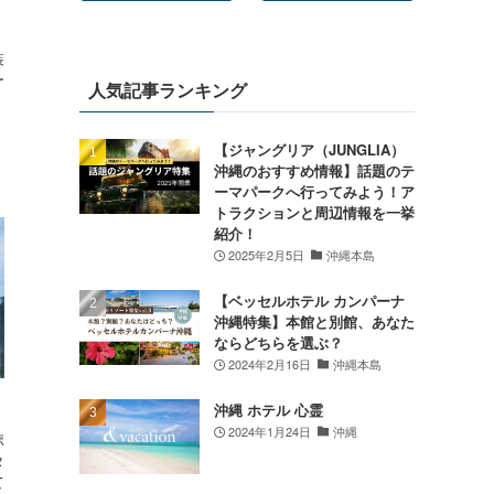
装
ー
人気記事ランキング
【ジャングリア（JUNGLIA）
沖縄のおすすめ情報】話題のテ
ーマパークへ行ってみよう！ア
トラクションと周辺情報を一挙
紹介！
2025年2月5日
沖縄本島
【ベッセルホテル カンパーナ
沖縄特集】本館と別館、あなた
ならどちらを選ぶ？
2024年2月16日
沖縄本島
沖縄 ホテル 心霊
2024年1月24日
沖縄
ポ
タ
て