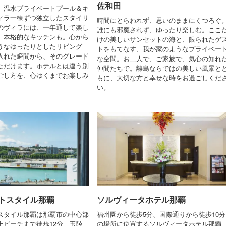
佐和田
、温水プライベートプール＆キ
ィラ一棟ずつ独立したスタイリ
時間にとらわれず、思いのままにくつろぐ
のヴィラには、一年通して楽し
誰にも邪魔されず、ゆったり楽しむ。ここ
、本格的なキッチンも。心から
けの美しいサンセットの海と、限られたゲ
うなゆったりとしたリビング
トをもてなす、我が家のようなプライベー
入れた瞬間から、そのグレード
な空間。お二人で、ご家族で、気心の知れ
ただけます。ホテルとは違う別
仲間たちで。離島ならではの美しい風景と
ごし方を、心ゆくまでお楽しみ
もに、大切な方と幸せな時をお過ごしくだ
い。
トスタイル那覇
ソルヴィータホテル那覇
スタイル那覇は那覇市の中心部
福州園から徒歩5分、国際通りから徒歩10分
上ビーチまで徒歩12分、玉陵
の場所に位置するソルヴィータホテル那覇