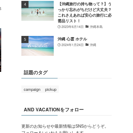
【沖縄旅行の持ち物って？】う
地
っかり忘れがちだけど大丈夫？
これさえあれば安心の旅行に必
需品リスト！
2023年6月14日
沖縄本島
沖縄 心霊 ホテル
2024年1月24日
沖縄
話題のタグ
campaign
pickup
AND VACATIONをフォロー
更新のお知らせや最新情報はSNSからどうぞ。
フォロー＆いいねもお願いします。