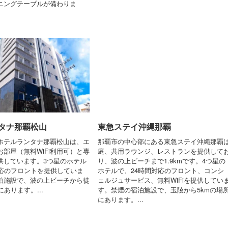
ニングテーブルが備わりま
タナ那覇松山
東急ステイ沖縄那覇
ホテルランタナ那覇松山は、エ
那覇市の中心部にある東急ステイ沖縄那覇
部屋（無料WiFi利用可）と専
庭、共用ラウンジ、レストランを提供して
供しています。3つ星のホテル
り、波の上ビーチまで1.9kmです。4つ星の
対応のフロントを提供していま
ホテルで、24時間対応のフロント、コンシ
泊施設で、波の上ビーチから徒
ェルジュサービス、無料WiFiを提供してい
にあります。...
す。禁煙の宿泊施設で、玉陵から5kmの場
にあります。...