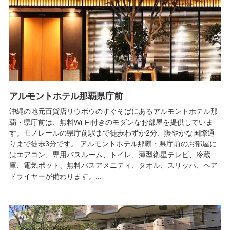
アルモントホテル那覇県庁前
沖縄の地元百貨店リウボウのすぐそばにあるアルモントホテル那
覇・県庁前は、無料Wi-Fi付きのモダンなお部屋を提供していま
す。モノレールの県庁前駅まで徒歩わずか2分、賑やかな国際通
りまで徒歩3分です。 アルモントホテル那覇・県庁前のお部屋に
はエアコン、専用バスルーム、トイレ、薄型衛星テレビ、冷蔵
庫、電気ポット、無料バスアメニティ、タオル、スリッパ、ヘア
ドライヤーが備わります。...