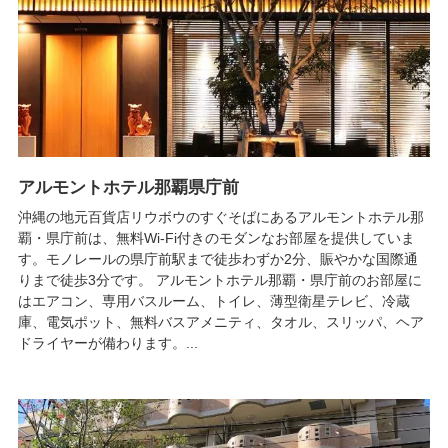
アルモントホテル那覇県庁前
沖縄の地元百貨店リウボウのすぐそばにあるアルモントホテル那
覇・県庁前は、無料Wi-Fi付きのモダンなお部屋を提供していま
す。モノレールの県庁前駅まで徒歩わずか2分、賑やかな国際通
りまで徒歩3分です。 アルモントホテル那覇・県庁前のお部屋に
はエアコン、専用バスルーム、トイレ、薄型衛星テレビ、冷蔵
庫、電気ポット、無料バスアメニティ、タオル、スリッパ、ヘア
ドライヤーが備わります。...