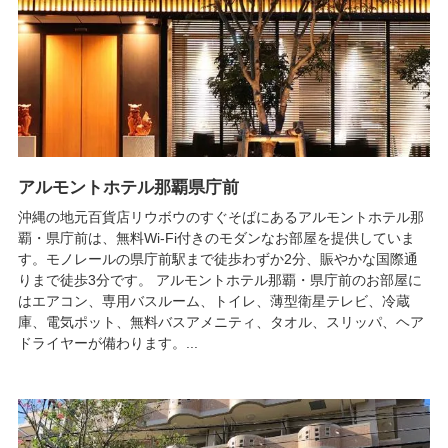
アルモントホテル那覇県庁前
沖縄の地元百貨店リウボウのすぐそばにあるアルモントホテル那
覇・県庁前は、無料Wi-Fi付きのモダンなお部屋を提供していま
す。モノレールの県庁前駅まで徒歩わずか2分、賑やかな国際通
りまで徒歩3分です。 アルモントホテル那覇・県庁前のお部屋に
はエアコン、専用バスルーム、トイレ、薄型衛星テレビ、冷蔵
庫、電気ポット、無料バスアメニティ、タオル、スリッパ、ヘア
ドライヤーが備わります。...