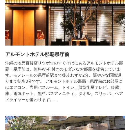
アルモントホテル那覇県庁前
沖縄の地元百貨店リウボウのすぐそばにあるアルモントホテル那
覇・県庁前は、無料Wi-Fi付きのモダンなお部屋を提供していま
す。モノレールの県庁前駅まで徒歩わずか2分、賑やかな国際通
りまで徒歩3分です。 アルモントホテル那覇・県庁前のお部屋に
はエアコン、専用バスルーム、トイレ、薄型衛星テレビ、冷蔵
庫、電気ポット、無料バスアメニティ、タオル、スリッパ、ヘア
ドライヤーが備わります。...