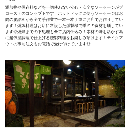
添加物や保存料などを一切使わない安心・安全なソーセージがプ
ローストのコンセプトです！ホットドッグに使うソーセージはお
肉の腸詰めから全て手作業で一本一本丁寧にお店でお作りしてい
ます！燻製料理はお店に常設した燻製機で季節の食材を燻してい
ます◎燻煙までの下処理も全て店内仕込み！素材の味を活かす為
に超低温調理で仕上げる燻製料理をお楽しみ頂けます！テイクア
ウトの事前注文もお電話で受け付けています◎