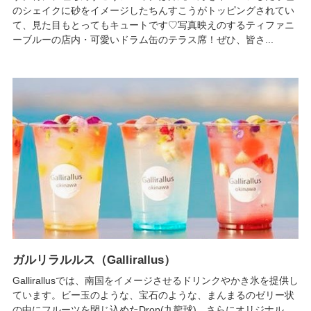
のシェイクに砂をイメージしたちんすこうがトッピングされてい
て、見た目もとってもキュートです♡写真映えのするティファニ
ーブルーの店内・可愛いドラム缶のテラス席！ぜひ、皆さ...
ガルリラルルス（Gallirallus）
Gallirallusでは、南国をイメージさせるドリンクやかき氷を提供し
ています。ビー玉のような、宝石のような、まんまるのゼリー状
の中にフルーツを閉じ込めたDrop(九龍球)。さらにオリジナル