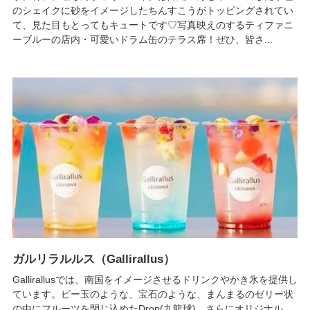
のシェイクに砂をイメージしたちんすこうがトッピングされてい
て、見た目もとってもキュートです♡写真映えのするティファニ
ーブルーの店内・可愛いドラム缶のテラス席！ぜひ、皆さ...
ガルリラルルス（Gallirallus）
Gallirallusでは、南国をイメージさせるドリンクやかき氷を提供し
ています。ビー玉のような、宝石のような、まんまるのゼリー状
の中にフルーツを閉じ込めたDrop(九龍球)。さらにオリジナル