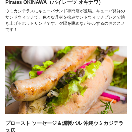
Pirates OKINAWA（パイレーツ オキナワ）
ウミカジテラスにキューバサンド専門店が登場。キューバ発祥の
サンドウィッチで、色々な具材を挟みサンドウィッチプレスで焼
き上げるホットサンドです。夕陽を眺めながチルするのおススメ
です！
プロースト ソーセージ＆燻製バル 沖縄ウミカジテラ
ス店