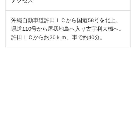
アクセス
沖縄自動車道許田ＩＣから国道58号を北上、
県道110号から屋我地島へ入り古宇利大橋へ。
許田ＩＣから約26ｋｍ、車で約40分。